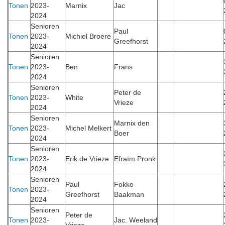
Tonen
2023-
Marnix
Jac
2024
Senioren
Paul
Tonen
2023-
Michiel Broere
Greefhorst
2024
Senioren
Tonen
2023-
Ben
Frans
2024
Senioren
Peter de
Tonen
2023-
White
Vrieze
2024
Senioren
Marnix den
Tonen
2023-
Michel Melkert
Boer
2024
Senioren
Tonen
2023-
Erik de Vrieze
Efraïm Pronk
2024
Senioren
Paul
Fokko
Tonen
2023-
Greefhorst
Baakman
2024
Senioren
Peter de
Tonen
2023-
Jac. Weeland