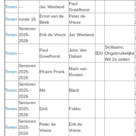
Paul
Tonen
---
Jac Weeland
Greefhorst
Ernst van de
Peter de
Tonen
ronde 16
Beek
Vrieze
Senioren
Tonen
2025-
Erik de Vrieze
Jac Weeland
2026
Siciliaans:
Paul
John Van
Tonen
---
B20
Ongebruikelijke
Greefhorst
Dalsen
Wit 2e zetten
Senioren
Mark van
Tonen
2025-
Efraïm Pronk
Rooten
2026
Senioren
Tonen
2025-
Me
Black
2026
Senioren
Tonen
2025-
Dick
Fokko
2026
Senioren
Peter de
Erik de
Tonen
2025-
Vrieze
Vrieze
2026