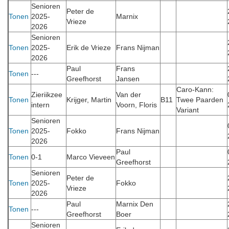
Senioren
Peter de
Tonen
2025-
Marnix
Vrieze
2026
Senioren
Tonen
2025-
Erik de Vrieze
Frans Nijman
2026
Paul
Frans
Tonen
---
Greefhorst
Jansen
Caro-Kann:
Zieriikzee
Van der
Tonen
Krijger, Martin
B11
Twee Paarden
intern
Voorn, Floris
Variant
Senioren
Tonen
2025-
Fokko
Frans Nijman
2026
Paul
Tonen
0-1
Marco Vieveen
Greefhorst
Senioren
Peter de
Tonen
2025-
Fokko
Vrieze
2026
Paul
Marnix Den
Tonen
---
Greefhorst
Boer
Senioren