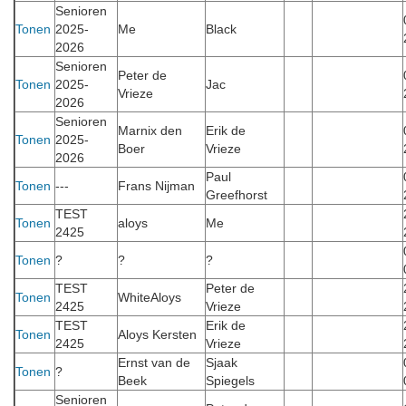
Senioren
Tonen
2025-
Me
Black
2026
Senioren
Peter de
Tonen
2025-
Jac
Vrieze
2026
Senioren
Marnix den
Erik de
Tonen
2025-
Boer
Vrieze
2026
Paul
Tonen
---
Frans Nijman
Greefhorst
TEST
Tonen
aloys
Me
2425
Tonen
?
?
?
TEST
Peter de
Tonen
WhiteAloys
2425
Vrieze
TEST
Erik de
Tonen
Aloys Kersten
2425
Vrieze
Ernst van de
Sjaak
Tonen
?
Beek
Spiegels
Senioren