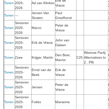
Erik de
Tonen
2025-
Ad van Klinken
Vrieze
2026
Jeroen Van
Paul
Tonen
---
Straten
Greefhorst
Senioren
Peter de
Tonen
2025-
Marco
Vrieze
2026
Senioren
John van
Tonen
2025-
Erik de Vrieze
Dalsen
2026
Weense Partij:
Den Boer,
Tonen
Zzee
Krijger, Martin
C25
Alternatives to
Marnix
2...Pf6
Senioren
Ernst van de
Erik de
Tonen
2025-
Beek
Vrieze
2026
Senioren
Peter de
Tonen
2025-
Jeroen
Vrieze
2026
Senioren
Tonen
2025-
Fokko
Marianne
2026