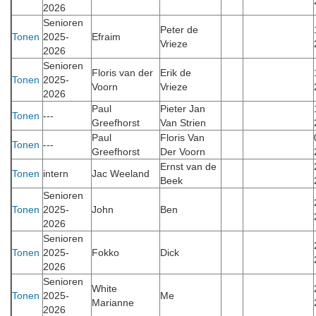
2026
Senioren
Peter de
Tonen
2025-
Efraim
Vrieze
2026
Senioren
Floris van der
Erik de
Tonen
2025-
Voorn
Vrieze
2026
Paul
Pieter Jan
Tonen
---
Greefhorst
Van Strien
Paul
Floris Van
Tonen
---
Greefhorst
Der Voorn
Ernst van de
Tonen
intern
Jac Weeland
Beek
Senioren
Tonen
2025-
John
Ben
2026
Senioren
Tonen
2025-
Fokko
Dick
2026
Senioren
White
Tonen
2025-
Me
Marianne
2026