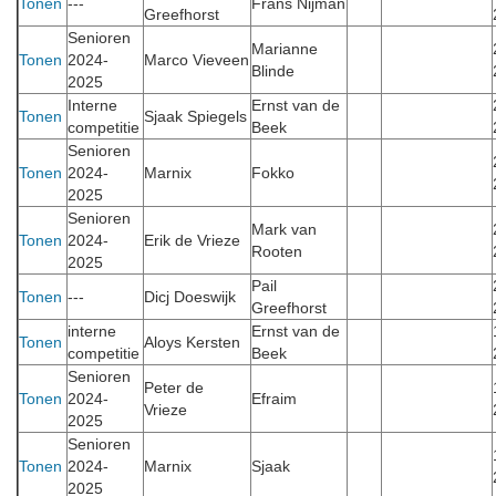
Tonen
---
Frans Nijman
Greefhorst
Senioren
Marianne
Tonen
2024-
Marco Vieveen
Blinde
2025
Interne
Ernst van de
Tonen
Sjaak Spiegels
competitie
Beek
Senioren
Tonen
2024-
Marnix
Fokko
2025
Senioren
Mark van
Tonen
2024-
Erik de Vrieze
Rooten
2025
Pail
Tonen
---
Dicj Doeswijk
Greefhorst
interne
Ernst van de
Tonen
Aloys Kersten
competitie
Beek
Senioren
Peter de
Tonen
2024-
Efraim
Vrieze
2025
Senioren
Tonen
2024-
Marnix
Sjaak
2025