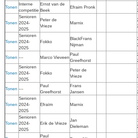
Interne
Ernst van de
Tonen
Efraim Pronk
competitie
Beek
Senioren
Peter de
Tonen
2024-
Marnix
Vrieze
2025
Senioren
BlackFrans
Tonen
2024-
Fokko
Nijman
2025
Paul
Tonen
---
Marco Vieveen
Greefhorst
Senioren
Peter de
Tonen
2024-
Fokko
Vrieze
2025
Paul
Frans
Tonen
---
Greefhorst
Jansen
Senioren
Tonen
2024-
Efraïm
Marnix
2025
Senioren
Jan
Tonen
2024-
Erik de Vrieze
Dieleman
2025
Paul