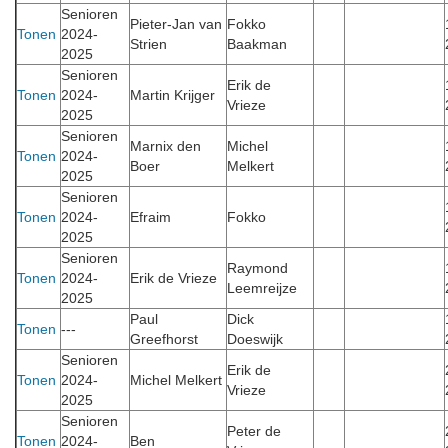
Senioren
Pieter-Jan van
Fokko
Tonen
2024-
Strien
Baakman
2025
Senioren
Erik de
Tonen
2024-
Martin Krijger
Vrieze
2025
Senioren
Marnix den
Michel
Tonen
2024-
Boer
Melkert
2025
Senioren
Tonen
2024-
Efraim
Fokko
2025
Senioren
Raymond
Tonen
2024-
Erik de Vrieze
Leemreijze
2025
Paul
Dick
Tonen
---
Greefhorst
Doeswijk
Senioren
Erik de
Tonen
2024-
Michel Melkert
Vrieze
2025
Senioren
Peter de
Tonen
2024-
Ben