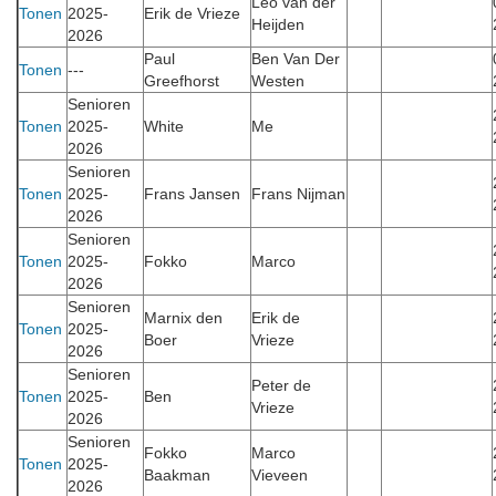
Leo van der
Tonen
2025-
Erik de Vrieze
Heijden
2026
Paul
Ben Van Der
Tonen
---
Greefhorst
Westen
Senioren
Tonen
2025-
White
Me
2026
Senioren
Tonen
2025-
Frans Jansen
Frans Nijman
2026
Senioren
Tonen
2025-
Fokko
Marco
2026
Senioren
Marnix den
Erik de
Tonen
2025-
Boer
Vrieze
2026
Senioren
Peter de
Tonen
2025-
Ben
Vrieze
2026
Senioren
Fokko
Marco
Tonen
2025-
Baakman
Vieveen
2026