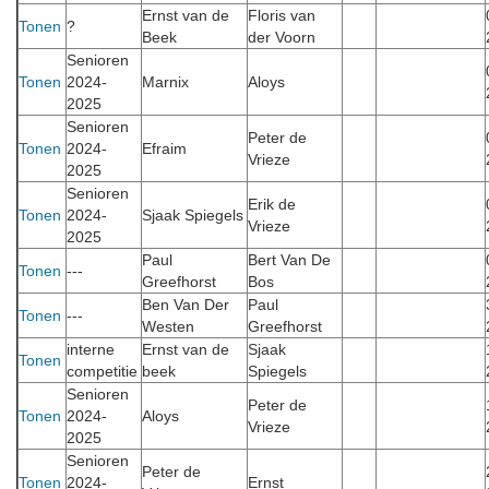
Ernst van de
Floris van
Tonen
?
Beek
der Voorn
Senioren
Tonen
2024-
Marnix
Aloys
2025
Senioren
Peter de
Tonen
2024-
Efraim
Vrieze
2025
Senioren
Erik de
Tonen
2024-
Sjaak Spiegels
Vrieze
2025
Paul
Bert Van De
Tonen
---
Greefhorst
Bos
Ben Van Der
Paul
Tonen
---
Westen
Greefhorst
interne
Ernst van de
Sjaak
Tonen
competitie
beek
Spiegels
Senioren
Peter de
Tonen
2024-
Aloys
Vrieze
2025
Senioren
Peter de
Tonen
2024-
Ernst