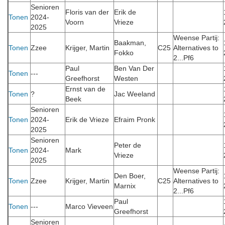
Senioren
Floris van der
Erik de
Tonen
2024-
Voorn
Vrieze
2025
Weense Partij:
Baakman,
Tonen
Zzee
Krijger, Martin
C25
Alternatives to
Fokko
2...Pf6
Paul
Ben Van Der
Tonen
---
Greefhorst
Westen
Ernst van de
Tonen
?
Jac Weeland
Beek
Senioren
Tonen
2024-
Erik de Vrieze
Efraim Pronk
2025
Senioren
Peter de
Tonen
2024-
Mark
Vrieze
2025
Weense Partij:
Den Boer,
Tonen
Zzee
Krijger, Martin
C25
Alternatives to
Marnix
2...Pf6
Paul
Tonen
---
Marco Vieveen
Greefhorst
Senioren