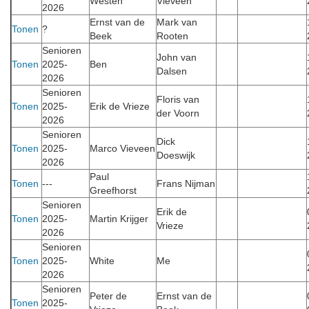
Westen
Vieveen
2026
Ernst van de
Mark van
Tonen
?
Beek
Rooten
Senioren
John van
Tonen
2025-
Ben
Dalsen
2026
Senioren
Floris van
Tonen
2025-
Erik de Vrieze
der Voorn
2026
Senioren
Dick
Tonen
2025-
Marco Vieveen
Doeswijk
2026
Paul
Tonen
---
Frans Nijman
Greefhorst
Senioren
Erik de
Tonen
2025-
Martin Krijger
Vrieze
2026
Senioren
Tonen
2025-
White
Me
2026
Senioren
Peter de
Ernst van de
Tonen
2025-