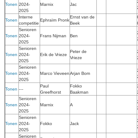
Tonen
2024-
Marnix
Jac
2025
Interne
Ernst van de
Tonen
Ephraïm Pronk
competitie
Beek
Senioren
Tonen
2024-
Frans Nijman
Ben
2025
Senioren
Peter de
Tonen
2024-
Erik de Vrieze
Vrieze
2025
Senioren
Tonen
2024-
Marco Vieveen
Arjan Bom
2025
Paul
Fokko
Tonen
---
Greefhorst
Baakman
Senioren
Tonen
2024-
Marnix
A
2025
Senioren
Tonen
2024-
Fokko
Jack
2025
Senioren