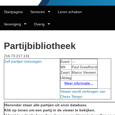
Startpagina
Senioren
Leren schaken
Vereniging
Overig
Partijbibliotheek
216.73.217.131
Zelf partijen toevoegen
Event
---
Wit
Paul Greefhorst
Zwart
Marco Vieveen
Uitslag
Meer informatie...
Viewer wordt verkregen van
Chess Tempo
Hieronder staan alle partijen uit onze database.
Klik op tonen om een partij in de viewer te bekijken.