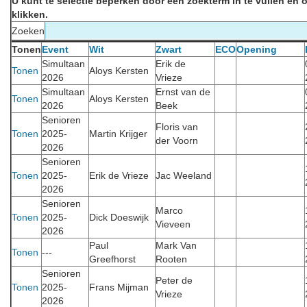
U kunt te selectie beperken door een zoekterm in te vullen en o
klikken.
Zoeken
Tonen
Event
Wit
Zwart
ECO
Opening
Simultaan
Erik de
Tonen
Aloys Kersten
2026
Vrieze
Simultaan
Ernst van de
Tonen
Aloys Kersten
2026
Beek
Senioren
Floris van
Tonen
2025-
Martin Krijger
der Voorn
2026
Senioren
Tonen
2025-
Erik de Vrieze
Jac Weeland
2026
Senioren
Marco
Tonen
2025-
Dick Doeswijk
Vieveen
2026
Paul
Mark Van
Tonen
---
Greefhorst
Rooten
Senioren
Peter de
Tonen
2025-
Frans Mijman
Vrieze
2026