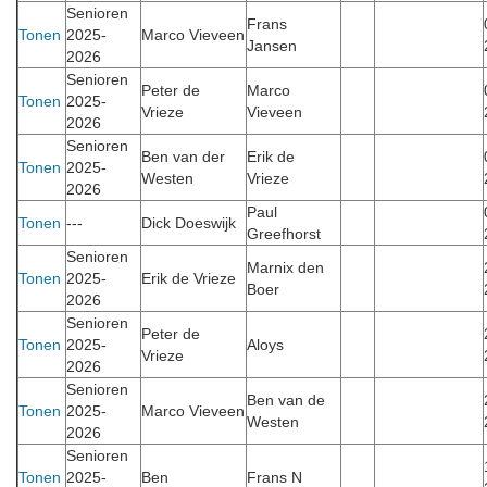
Senioren
Frans
Tonen
2025-
Marco Vieveen
Jansen
2026
Senioren
Peter de
Marco
Tonen
2025-
Vrieze
Vieveen
2026
Senioren
Ben van der
Erik de
Tonen
2025-
Westen
Vrieze
2026
Paul
Tonen
---
Dick Doeswijk
Greefhorst
Senioren
Marnix den
Tonen
2025-
Erik de Vrieze
Boer
2026
Senioren
Peter de
Tonen
2025-
Aloys
Vrieze
2026
Senioren
Ben van de
Tonen
2025-
Marco Vieveen
Westen
2026
Senioren
Tonen
2025-
Ben
Frans N