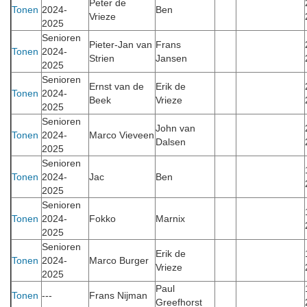
Peter de
Tonen
2024-
Ben
Vrieze
2025
Senioren
Pieter-Jan van
Frans
Tonen
2024-
Strien
Jansen
2025
Senioren
Ernst van de
Erik de
Tonen
2024-
Beek
Vrieze
2025
Senioren
John van
Tonen
2024-
Marco Vieveen
Dalsen
2025
Senioren
Tonen
2024-
Jac
Ben
2025
Senioren
Tonen
2024-
Fokko
Marnix
2025
Senioren
Erik de
Tonen
2024-
Marco Burger
Vrieze
2025
Paul
Tonen
---
Frans Nijman
Greefhorst