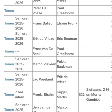
Beek
Vrieze
2026
Peter De
Paul
Tonen
---
Vrieze
Greefhorst
Senioren
Tonen
2025-
Frans Baljeu
Efraim Pronk
2026
Senioren
Tonen
2025-
Erik de Vrieze
Eric Bouman
2026
Ernst Van De
Paul
Tonen
---
Beek
Greefhorst
Senioren
Fokko
Tonen
2025-
Marco Vieveen
Baakman
2026
Senioren
Erik de
Tonen
2025-
Jac Weeland
Vrieze
2026
Siciliaans: 2 f4
Zzee
Krijger,
Tonen
Pronk, Efraïm
B21
en Morra
intern
Martin
Gambiet
Senioren
Ben van de
Marco
Tonen
2025-