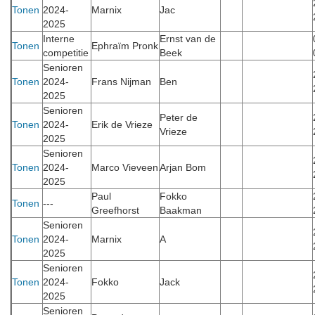
Tonen
2024-
Marnix
Jac
2025
Interne
Ernst van de
Tonen
Ephraïm Pronk
competitie
Beek
Senioren
Tonen
2024-
Frans Nijman
Ben
2025
Senioren
Peter de
Tonen
2024-
Erik de Vrieze
Vrieze
2025
Senioren
Tonen
2024-
Marco Vieveen
Arjan Bom
2025
Paul
Fokko
Tonen
---
Greefhorst
Baakman
Senioren
Tonen
2024-
Marnix
A
2025
Senioren
Tonen
2024-
Fokko
Jack
2025
Senioren