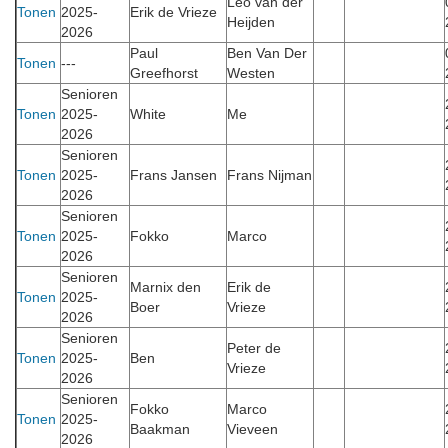
Leo van der
Tonen
2025-
Erik de Vrieze
Heijden
2026
Paul
Ben Van Der
Tonen
---
Greefhorst
Westen
Senioren
Tonen
2025-
White
Me
2026
Senioren
Tonen
2025-
Frans Jansen
Frans Nijman
2026
Senioren
Tonen
2025-
Fokko
Marco
2026
Senioren
Marnix den
Erik de
Tonen
2025-
Boer
Vrieze
2026
Senioren
Peter de
Tonen
2025-
Ben
Vrieze
2026
Senioren
Fokko
Marco
Tonen
2025-
Baakman
Vieveen
2026