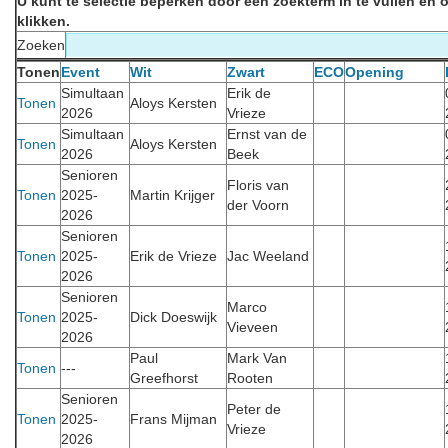
U kunt te selectie beperken door een zoekterm in te vullen en o
klikken.
Zoeken
Tonen
Event
Wit
Zwart
ECO
Opening
Simultaan
Erik de
Tonen
Aloys Kersten
2026
Vrieze
Simultaan
Ernst van de
Tonen
Aloys Kersten
2026
Beek
Senioren
Floris van
Tonen
2025-
Martin Krijger
der Voorn
2026
Senioren
Tonen
2025-
Erik de Vrieze
Jac Weeland
2026
Senioren
Marco
Tonen
2025-
Dick Doeswijk
Vieveen
2026
Paul
Mark Van
Tonen
---
Greefhorst
Rooten
Senioren
Peter de
Tonen
2025-
Frans Mijman
Vrieze
2026