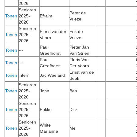
2026
Senioren
Peter de
Tonen
2025-
Efraim
Vrieze
2026
Senioren
Floris van der
Erik de
Tonen
2025-
Voorn
Vrieze
2026
Paul
Pieter Jan
Tonen
---
Greefhorst
Van Strien
Paul
Floris Van
Tonen
---
Greefhorst
Der Voorn
Ernst van de
Tonen
intern
Jac Weeland
Beek
Senioren
Tonen
2025-
John
Ben
2026
Senioren
Tonen
2025-
Fokko
Dick
2026
Senioren
White
Tonen
2025-
Me
Marianne
2026