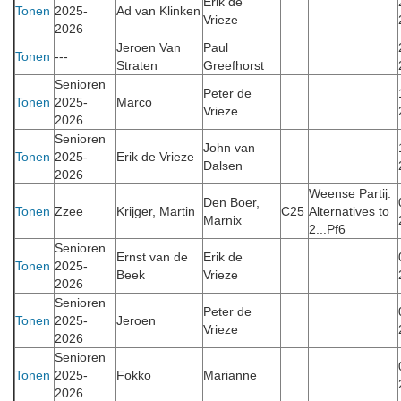
Erik de
Tonen
2025-
Ad van Klinken
Vrieze
2026
Jeroen Van
Paul
Tonen
---
Straten
Greefhorst
Senioren
Peter de
Tonen
2025-
Marco
Vrieze
2026
Senioren
John van
Tonen
2025-
Erik de Vrieze
Dalsen
2026
Weense Partij:
Den Boer,
Tonen
Zzee
Krijger, Martin
C25
Alternatives to
Marnix
2...Pf6
Senioren
Ernst van de
Erik de
Tonen
2025-
Beek
Vrieze
2026
Senioren
Peter de
Tonen
2025-
Jeroen
Vrieze
2026
Senioren
Tonen
2025-
Fokko
Marianne
2026