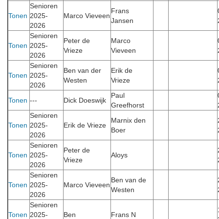
Senioren
Frans
Tonen
2025-
Marco Vieveen
Jansen
2026
Senioren
Peter de
Marco
Tonen
2025-
Vrieze
Vieveen
2026
Senioren
Ben van der
Erik de
Tonen
2025-
Westen
Vrieze
2026
Paul
Tonen
---
Dick Doeswijk
Greefhorst
Senioren
Marnix den
Tonen
2025-
Erik de Vrieze
Boer
2026
Senioren
Peter de
Tonen
2025-
Aloys
Vrieze
2026
Senioren
Ben van de
Tonen
2025-
Marco Vieveen
Westen
2026
Senioren
Tonen
2025-
Ben
Frans N