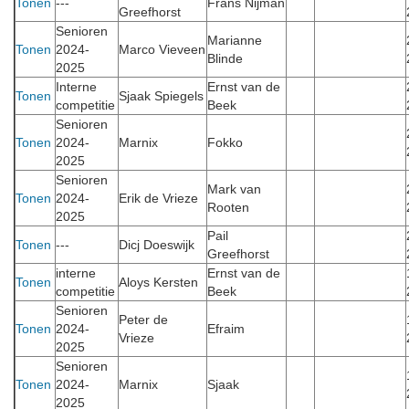
Tonen
---
Frans Nijman
Greefhorst
Senioren
Marianne
Tonen
2024-
Marco Vieveen
Blinde
2025
Interne
Ernst van de
Tonen
Sjaak Spiegels
competitie
Beek
Senioren
Tonen
2024-
Marnix
Fokko
2025
Senioren
Mark van
Tonen
2024-
Erik de Vrieze
Rooten
2025
Pail
Tonen
---
Dicj Doeswijk
Greefhorst
interne
Ernst van de
Tonen
Aloys Kersten
competitie
Beek
Senioren
Peter de
Tonen
2024-
Efraim
Vrieze
2025
Senioren
Tonen
2024-
Marnix
Sjaak
2025