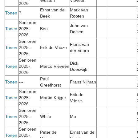
Westen
Vieveen
2026
Ernst van de
Mark van
Tonen
?
Beek
Rooten
Senioren
John van
Tonen
2025-
Ben
Dalsen
2026
Senioren
Floris van
Tonen
2025-
Erik de Vrieze
der Voorn
2026
Senioren
Dick
Tonen
2025-
Marco Vieveen
Doeswijk
2026
Paul
Tonen
---
Frans Nijman
Greefhorst
Senioren
Erik de
Tonen
2025-
Martin Krijger
Vrieze
2026
Senioren
Tonen
2025-
White
Me
2026
Senioren
Peter de
Ernst van de
Tonen
2025-