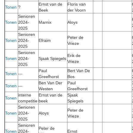
Ernst van de
Floris van
Tonen
?
Beek
der Voorn
Senioren
Tonen
2024-
Marnix
Aloys
2025
Senioren
Peter de
Tonen
2024-
Efraim
Vrieze
2025
Senioren
Erik de
Tonen
2024-
Sjaak Spiegels
Vrieze
2025
Paul
Bert Van De
Tonen
---
Greefhorst
Bos
Ben Van Der
Paul
Tonen
---
Westen
Greefhorst
interne
Ernst van de
Sjaak
Tonen
competitie
beek
Spiegels
Senioren
Peter de
Tonen
2024-
Aloys
Vrieze
2025
Senioren
Peter de
Tonen
2024-
Ernst