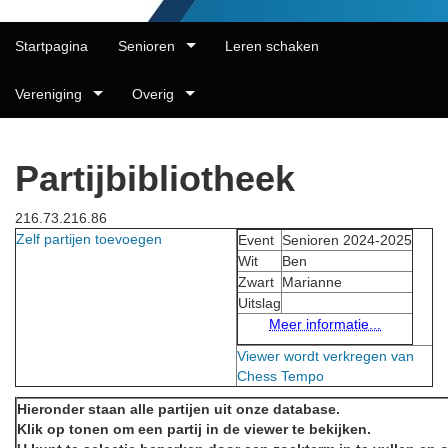
Startpagina
Senioren
Leren schaken
Vereniging
Overig
Partijbibliotheek
216.73.216.86
Zelf partijen toevoegen
Event
Senioren 2024-2025
Wit
Ben
Zwart
Marianne
Uitslag
Meer informatie...
Viewer wordt verkregen van
Chess Tempo
Hieronder staan alle partijen uit onze database.
Klik op tonen om een partij in de viewer te bekijken.