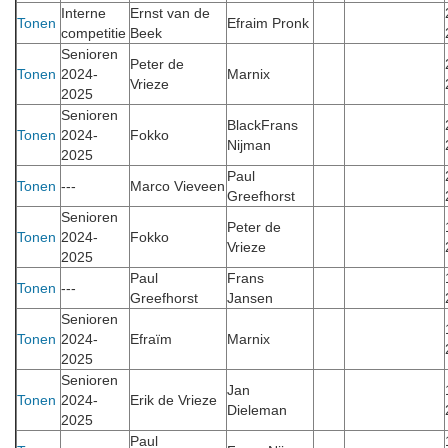
Interne
Ernst van de
Tonen
Efraim Pronk
competitie
Beek
Senioren
Peter de
Tonen
2024-
Marnix
Vrieze
2025
Senioren
BlackFrans
Tonen
2024-
Fokko
Nijman
2025
Paul
Tonen
---
Marco Vieveen
Greefhorst
Senioren
Peter de
Tonen
2024-
Fokko
Vrieze
2025
Paul
Frans
Tonen
---
Greefhorst
Jansen
Senioren
Tonen
2024-
Efraïm
Marnix
2025
Senioren
Jan
Tonen
2024-
Erik de Vrieze
Dieleman
2025
Paul