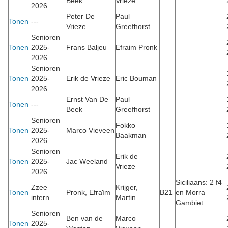
Beek
Vrieze
2026
Peter De
Paul
Tonen
---
Vrieze
Greefhorst
Senioren
Tonen
2025-
Frans Baljeu
Efraim Pronk
2026
Senioren
Tonen
2025-
Erik de Vrieze
Eric Bouman
2026
Ernst Van De
Paul
Tonen
---
Beek
Greefhorst
Senioren
Fokko
Tonen
2025-
Marco Vieveen
Baakman
2026
Senioren
Erik de
Tonen
2025-
Jac Weeland
Vrieze
2026
Siciliaans: 2 f4
Zzee
Krijger,
Tonen
Pronk, Efraïm
B21
en Morra
intern
Martin
Gambiet
Senioren
Ben van de
Marco
Tonen
2025-