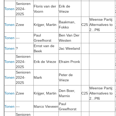
Senioren
Floris van der
Erik de
Tonen
2024-
Voorn
Vrieze
2025
Weense Partij:
Baakman,
Tonen
Zzee
Krijger, Martin
C25
Alternatives to
Fokko
2...Pf6
Paul
Ben Van Der
Tonen
---
Greefhorst
Westen
Ernst van de
Tonen
?
Jac Weeland
Beek
Senioren
Tonen
2024-
Erik de Vrieze
Efraim Pronk
2025
Senioren
Peter de
Tonen
2024-
Mark
Vrieze
2025
Weense Partij:
Den Boer,
Tonen
Zzee
Krijger, Martin
C25
Alternatives to
Marnix
2...Pf6
Paul
Tonen
---
Marco Vieveen
Greefhorst
Senioren