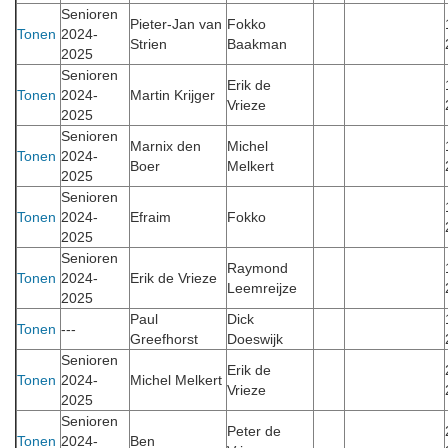
Senioren
Pieter-Jan van
Fokko
Tonen
2024-
Strien
Baakman
2025
Senioren
Erik de
Tonen
2024-
Martin Krijger
Vrieze
2025
Senioren
Marnix den
Michel
Tonen
2024-
Boer
Melkert
2025
Senioren
Tonen
2024-
Efraim
Fokko
2025
Senioren
Raymond
Tonen
2024-
Erik de Vrieze
Leemreijze
2025
Paul
Dick
Tonen
---
Greefhorst
Doeswijk
Senioren
Erik de
Tonen
2024-
Michel Melkert
Vrieze
2025
Senioren
Peter de
Tonen
2024-
Ben