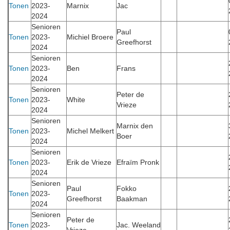
Tonen
2023-
Marnix
Jac
2024
Senioren
Paul
Tonen
2023-
Michiel Broere
Greefhorst
2024
Senioren
Tonen
2023-
Ben
Frans
2024
Senioren
Peter de
Tonen
2023-
White
Vrieze
2024
Senioren
Marnix den
Tonen
2023-
Michel Melkert
Boer
2024
Senioren
Tonen
2023-
Erik de Vrieze
Efraïm Pronk
2024
Senioren
Paul
Fokko
Tonen
2023-
Greefhorst
Baakman
2024
Senioren
Peter de
Tonen
2023-
Jac. Weeland