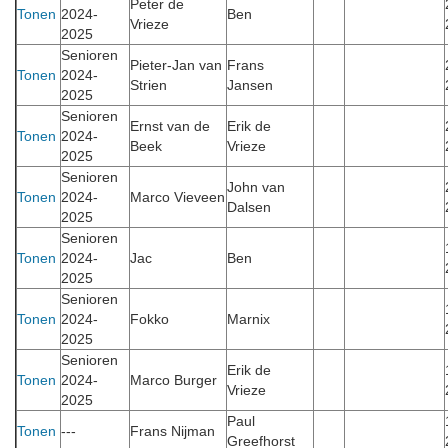
Peter de
Tonen
2024-
Ben
Vrieze
2025
Senioren
Pieter-Jan van
Frans
Tonen
2024-
Strien
Jansen
2025
Senioren
Ernst van de
Erik de
Tonen
2024-
Beek
Vrieze
2025
Senioren
John van
Tonen
2024-
Marco Vieveen
Dalsen
2025
Senioren
Tonen
2024-
Jac
Ben
2025
Senioren
Tonen
2024-
Fokko
Marnix
2025
Senioren
Erik de
Tonen
2024-
Marco Burger
Vrieze
2025
Paul
Tonen
---
Frans Nijman
Greefhorst