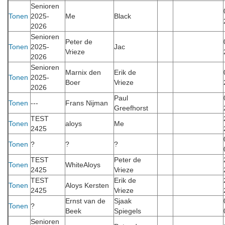
Senioren
Tonen
2025-
Me
Black
2026
Senioren
Peter de
Tonen
2025-
Jac
Vrieze
2026
Senioren
Marnix den
Erik de
Tonen
2025-
Boer
Vrieze
2026
Paul
Tonen
---
Frans Nijman
Greefhorst
TEST
Tonen
aloys
Me
2425
Tonen
?
?
?
TEST
Peter de
Tonen
WhiteAloys
2425
Vrieze
TEST
Erik de
Tonen
Aloys Kersten
2425
Vrieze
Ernst van de
Sjaak
Tonen
?
Beek
Spiegels
Senioren