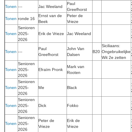
Paul
Tonen
---
Jac Weeland
Greefhorst
Ernst van de
Peter de
Tonen
ronde 16
Beek
Vrieze
Senioren
Tonen
2025-
Erik de Vrieze
Jac Weeland
2026
Siciliaans:
Paul
John Van
Tonen
---
B20
Ongebruikelijke
Greefhorst
Dalsen
Wit 2e zetten
Senioren
Mark van
Tonen
2025-
Efraïm Pronk
Rooten
2026
Senioren
Tonen
2025-
Me
Black
2026
Senioren
Tonen
2025-
Dick
Fokko
2026
Senioren
Peter de
Erik de
Tonen
2025-
Vrieze
Vrieze
2026