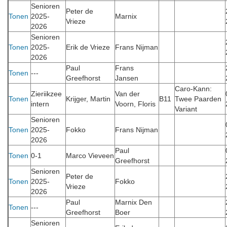
Senioren
Peter de
Tonen
2025-
Marnix
Vrieze
2026
Senioren
Tonen
2025-
Erik de Vrieze
Frans Nijman
2026
Paul
Frans
Tonen
---
Greefhorst
Jansen
Caro-Kann:
Zieriikzee
Van der
Tonen
Krijger, Martin
B11
Twee Paarden
intern
Voorn, Floris
Variant
Senioren
Tonen
2025-
Fokko
Frans Nijman
2026
Paul
Tonen
0-1
Marco Vieveen
Greefhorst
Senioren
Peter de
Tonen
2025-
Fokko
Vrieze
2026
Paul
Marnix Den
Tonen
---
Greefhorst
Boer
Senioren