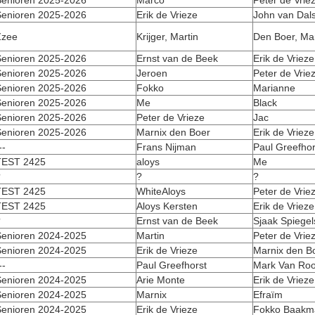
enioren 2025-2026
Marco
Peter de Vrie
enioren 2025-2026
Erik de Vrieze
John van Dal
Zzee
Krijger, Martin
Den Boer, Ma
enioren 2025-2026
Ernst van de Beek
Erik de Vrieze
enioren 2025-2026
Jeroen
Peter de Vrie
enioren 2025-2026
Fokko
Marianne
enioren 2025-2026
Me
Black
enioren 2025-2026
Peter de Vrieze
Jac
enioren 2025-2026
Marnix den Boer
Erik de Vrieze
--
Frans Nijman
Paul Greefhor
TEST 2425
aloys
Me
?
?
?
TEST 2425
WhiteAloys
Peter de Vrie
TEST 2425
Aloys Kersten
Erik de Vrieze
?
Ernst van de Beek
Sjaak Spiegel
enioren 2024-2025
Martin
Peter de Vrie
enioren 2024-2025
Erik de Vrieze
Marnix den B
--
Paul Greefhorst
Mark Van Roo
enioren 2024-2025
Arie Monte
Erik de Vrieze
enioren 2024-2025
Marnix
Efraïm
enioren 2024-2025
Erik de Vrieze
Fokko Baakm