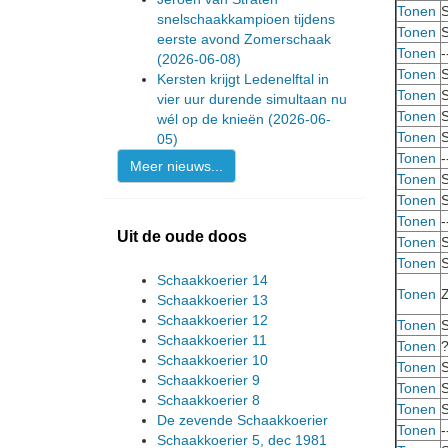
Tonen
S
snelschaakkampioen tijdens
Tonen
S
eerste avond Zomerschaak
Tonen
-
(2026-06-08)
Tonen
S
Kersten krijgt Ledenelftal in
Tonen
S
vier uur durende simultaan nu
Tonen
S
wél op de knieën
(2026-06-
Tonen
S
05)
Tonen
-
Meer nieuws...
Tonen
S
Tonen
S
Tonen
-
Uit de oude doos
Tonen
S
Tonen
S
Schaakkoerier 14
Tonen
Z
Schaakkoerier 13
Schaakkoerier 12
Tonen
S
Schaakkoerier 11
Tonen
Schaakkoerier 10
Tonen
S
Schaakkoerier 9
Tonen
S
Schaakkoerier 8
Tonen
S
De zevende Schaakkoerier
Tonen
-
Schaakkoerier 5, dec 1981