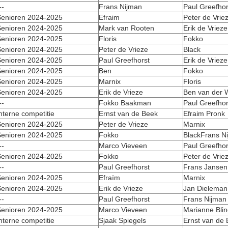
--
Frans Nijman
Paul Greefhor
enioren 2024-2025
Efraim
Peter de Vrie
enioren 2024-2025
Mark van Rooten
Erik de Vrieze
enioren 2024-2025
Floris
Fokko
enioren 2024-2025
Peter de Vrieze
Black
enioren 2024-2025
Paul Greefhorst
Erik de Vrieze
enioren 2024-2025
Ben
Fokko
enioren 2024-2025
Marnix
Floris
enioren 2024-2025
Erik de Vrieze
Ben van der 
--
Fokko Baakman
Paul Greefhor
nterne competitie
Ernst van de Beek
Efraim Pronk
enioren 2024-2025
Peter de Vrieze
Marnix
enioren 2024-2025
Fokko
BlackFrans N
--
Marco Vieveen
Paul Greefhor
enioren 2024-2025
Fokko
Peter de Vrie
--
Paul Greefhorst
Frans Jansen
enioren 2024-2025
Efraïm
Marnix
enioren 2024-2025
Erik de Vrieze
Jan Dieleman
--
Paul Greefhorst
Frans Nijman
enioren 2024-2025
Marco Vieveen
Marianne Bli
nterne competitie
Sjaak Spiegels
Ernst van de