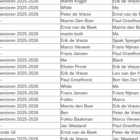
enioren 2025-2026
Martin Krijger
Erik de Vrieze
enioren 2025-2026
White
Me
enioren 2025-2026
Peter de Vrieze
Ernst van de
--
Marnix Den Boer
Paul Greefhor
?
Ernst van de Beek
Marnix den B
enioren 2025-2026
martin both
Me
enioren 2025-2026
Erik de Vrieze
Sjaak Spiegel
--
Marco Vieveen
Frans Nijman
--
Frans Jansen
Paul Greefhor
enioren 2025-2026
Me
Black
enioren 2025-2026
Efraïm Pronk
Erik de Vrieze
enioren 2025-2026
Erik de Vrieze
Leo van der H
--
Paul Greefhorst
Ben Van Der 
enioren 2025-2026
White
Me
enioren 2025-2026
Frans Jansen
Frans Nijman
enioren 2025-2026
Fokko
Marco
enioren 2025-2026
Marnix den Boer
Erik de Vrieze
enioren 2025-2026
Ben
Peter de Vrie
enioren 2025-2026
Fokko Baakman
Marco Vievee
--
Jac Weeland
Paul Greefhor
onde 16
Ernst van de Beek
Peter de Vrie
enioren 2025-2026
Erik de Vrieze
Jac Weeland