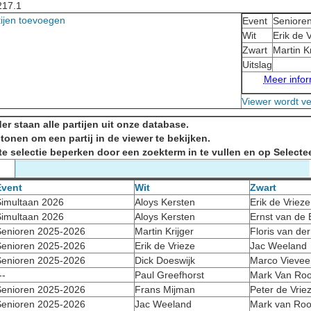
217.1
tijen toevoegen
Event
Seniore
Wit
Erik de 
Zwart
Martin Kr
Uitslag
Meer inform
Viewer wordt v
er staan alle partijen uit onze database.
 tonen om een partij in de viewer te bekijken.
te selectie beperken door een zoekterm in te vullen en op Selectee
Event
Wit
Zwart
imultaan 2026
Aloys Kersten
Erik de Vrieze
imultaan 2026
Aloys Kersten
Ernst van de
enioren 2025-2026
Martin Krijger
Floris van de
enioren 2025-2026
Erik de Vrieze
Jac Weeland
enioren 2025-2026
Dick Doeswijk
Marco Vievee
--
Paul Greefhorst
Mark Van Roo
enioren 2025-2026
Frans Mijman
Peter de Vrie
enioren 2025-2026
Jac Weeland
Mark van Roo