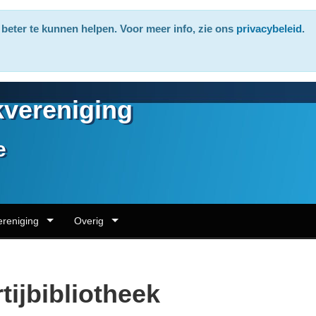
beter te kunnen helpen. Voor meer info, zie ons
privacybeleid
.
vereniging
e
ereniging
Overig
tijbibliotheek