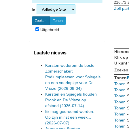
216.73.
Zelf par
in
Uitgebreid
Hierond
Laatste nieuws
Klik op
U kunt 
Kersten wederom de beste
Zoeken
Zomerschaker;
Podiumplaatsen voor Spiegels
Tonen
en een voorlopige voor De
Tonen
S
Vrieze
(2026-08-04)
Tonen
S
Kersten en Spiegels houden
Tonen
S
Pronk en De Vrieze op
Tonen
S
afstand
(2026-07-14)
Tonen
S
Er mag gedroomd worden.
Tonen
-
Op zijn minst een week...
Tonen
S
(2026-07-07)
Tonen
S
Jeroen van Straten