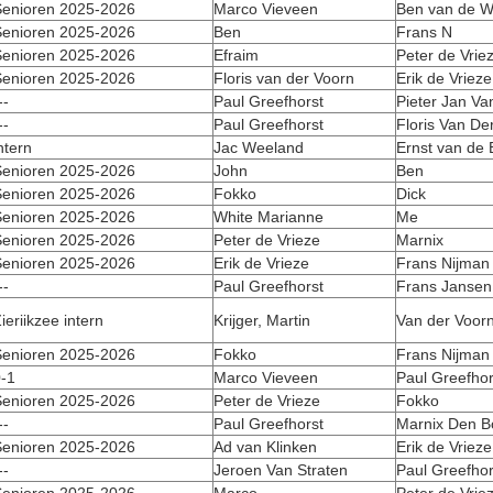
enioren 2025-2026
Marco Vieveen
Ben van de W
enioren 2025-2026
Ben
Frans N
enioren 2025-2026
Efraim
Peter de Vrie
enioren 2025-2026
Floris van der Voorn
Erik de Vrieze
--
Paul Greefhorst
Pieter Jan Va
--
Paul Greefhorst
Floris Van De
ntern
Jac Weeland
Ernst van de
enioren 2025-2026
John
Ben
enioren 2025-2026
Fokko
Dick
enioren 2025-2026
White Marianne
Me
enioren 2025-2026
Peter de Vrieze
Marnix
enioren 2025-2026
Erik de Vrieze
Frans Nijman
--
Paul Greefhorst
Frans Jansen
ieriikzee intern
Krijger, Martin
Van der Voorn
enioren 2025-2026
Fokko
Frans Nijman
-1
Marco Vieveen
Paul Greefhor
enioren 2025-2026
Peter de Vrieze
Fokko
--
Paul Greefhorst
Marnix Den B
enioren 2025-2026
Ad van Klinken
Erik de Vrieze
--
Jeroen Van Straten
Paul Greefhor