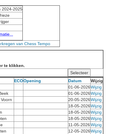
n 2024-2025
Vrieze
ijger
atie...
erkregen van Chess Tempo
r te klikken.
ECO
Opening
Datum
Wijzig
01-06-2026
Wijzig
 Beek
01-06-2026
Wijzig
r Voorn
20-05-2026
Wijzig
18-05-2026
Wijzig
n
18-05-2026
Wijzig
ten
18-05-2026
Wijzig
ze
11-05-2026
Wijzig
ten
12-05-2026
Wijzig