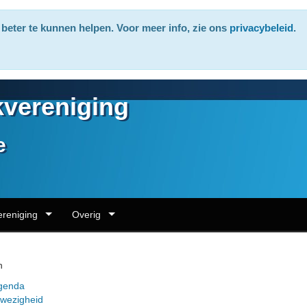
beter te kunnen helpen. Voor meer info, zie ons
privacybeleid
.
vereniging
e
ereniging
Overig
n
genda
fwezigheid