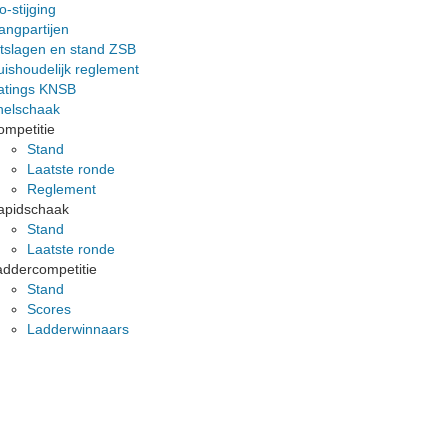
o-stijging
angpartijen
itslagen en stand ZSB
ishoudelijk reglement
atings KNSB
nelschaak
ompetitie
Stand
Laatste ronde
Reglement
apidschaak
Stand
Laatste ronde
addercompetitie
Stand
Scores
Ladderwinnaars