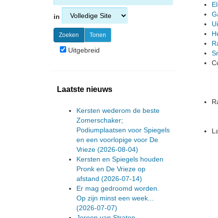
El
G
in
U
Hu
R
Uitgebreid
S
C
Laatste nieuws
R
Kersten wederom de beste
Zomerschaker;
Podiumplaatsen voor Spiegels
L
en een voorlopige voor De
Vrieze
(2026-08-04)
Kersten en Spiegels houden
Pronk en De Vrieze op
afstand
(2026-07-14)
Er mag gedroomd worden.
Op zijn minst een week...
(2026-07-07)
Jeroen van Straten