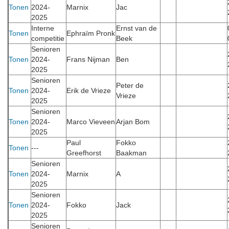
Tonen
2024-
Marnix
Jac
2025
Interne
Ernst van de
Tonen
Ephraïm Pronk
competitie
Beek
Senioren
Tonen
2024-
Frans Nijman
Ben
2025
Senioren
Peter de
Tonen
2024-
Erik de Vrieze
Vrieze
2025
Senioren
Tonen
2024-
Marco Vieveen
Arjan Bom
2025
Paul
Fokko
Tonen
---
Greefhorst
Baakman
Senioren
Tonen
2024-
Marnix
A
2025
Senioren
Tonen
2024-
Fokko
Jack
2025
Senioren