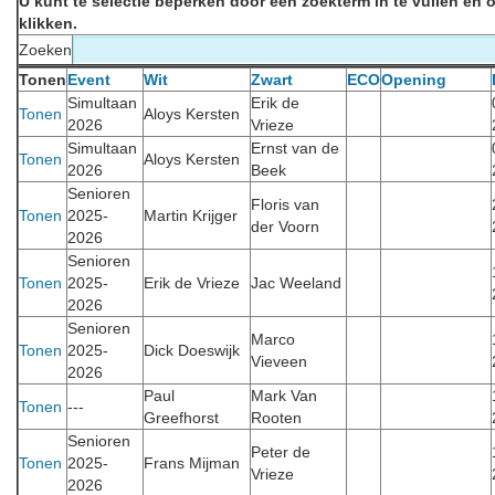
U kunt te selectie beperken door een zoekterm in te vullen en o
klikken.
Zoeken
Tonen
Event
Wit
Zwart
ECO
Opening
Simultaan
Erik de
Tonen
Aloys Kersten
2026
Vrieze
Simultaan
Ernst van de
Tonen
Aloys Kersten
2026
Beek
Senioren
Floris van
Tonen
2025-
Martin Krijger
der Voorn
2026
Senioren
Tonen
2025-
Erik de Vrieze
Jac Weeland
2026
Senioren
Marco
Tonen
2025-
Dick Doeswijk
Vieveen
2026
Paul
Mark Van
Tonen
---
Greefhorst
Rooten
Senioren
Peter de
Tonen
2025-
Frans Mijman
Vrieze
2026