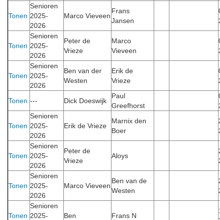
Senioren
Frans
Tonen
2025-
Marco Vieveen
Jansen
2026
Senioren
Peter de
Marco
Tonen
2025-
Vrieze
Vieveen
2026
Senioren
Ben van der
Erik de
Tonen
2025-
Westen
Vrieze
2026
Paul
Tonen
---
Dick Doeswijk
Greefhorst
Senioren
Marnix den
Tonen
2025-
Erik de Vrieze
Boer
2026
Senioren
Peter de
Tonen
2025-
Aloys
Vrieze
2026
Senioren
Ben van de
Tonen
2025-
Marco Vieveen
Westen
2026
Senioren
Tonen
2025-
Ben
Frans N