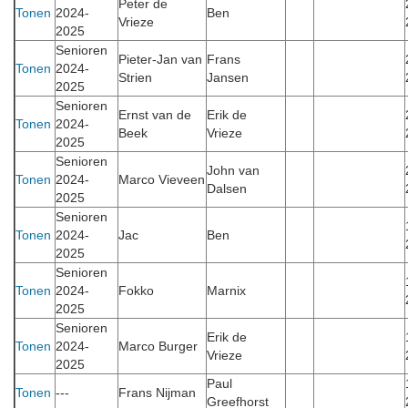
Peter de
Tonen
2024-
Ben
Vrieze
2025
Senioren
Pieter-Jan van
Frans
Tonen
2024-
Strien
Jansen
2025
Senioren
Ernst van de
Erik de
Tonen
2024-
Beek
Vrieze
2025
Senioren
John van
Tonen
2024-
Marco Vieveen
Dalsen
2025
Senioren
Tonen
2024-
Jac
Ben
2025
Senioren
Tonen
2024-
Fokko
Marnix
2025
Senioren
Erik de
Tonen
2024-
Marco Burger
Vrieze
2025
Paul
Tonen
---
Frans Nijman
Greefhorst