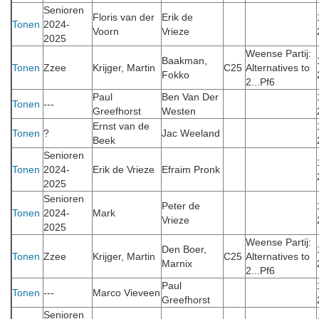
Senioren
Floris van der
Erik de
Tonen
2024-
Voorn
Vrieze
2025
Weense Partij:
Baakman,
Tonen
Zzee
Krijger, Martin
C25
Alternatives to
Fokko
2...Pf6
Paul
Ben Van Der
Tonen
---
Greefhorst
Westen
Ernst van de
Tonen
?
Jac Weeland
Beek
Senioren
Tonen
2024-
Erik de Vrieze
Efraim Pronk
2025
Senioren
Peter de
Tonen
2024-
Mark
Vrieze
2025
Weense Partij:
Den Boer,
Tonen
Zzee
Krijger, Martin
C25
Alternatives to
Marnix
2...Pf6
Paul
Tonen
---
Marco Vieveen
Greefhorst
Senioren