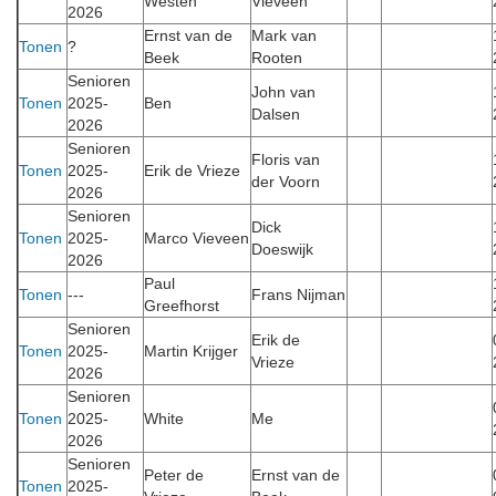
Westen
Vieveen
2026
Ernst van de
Mark van
Tonen
?
Beek
Rooten
Senioren
John van
Tonen
2025-
Ben
Dalsen
2026
Senioren
Floris van
Tonen
2025-
Erik de Vrieze
der Voorn
2026
Senioren
Dick
Tonen
2025-
Marco Vieveen
Doeswijk
2026
Paul
Tonen
---
Frans Nijman
Greefhorst
Senioren
Erik de
Tonen
2025-
Martin Krijger
Vrieze
2026
Senioren
Tonen
2025-
White
Me
2026
Senioren
Peter de
Ernst van de
Tonen
2025-