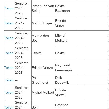
Senioren
Pieter-Jan van
Fokko
Tonen
2024-
Strien
Baakman
2025
Senioren
Erik de
Tonen
2024-
Martin Krijger
Vrieze
2025
Senioren
Marnix den
Michel
Tonen
2024-
Boer
Melkert
2025
Senioren
Tonen
2024-
Efraim
Fokko
2025
Senioren
Raymond
Tonen
2024-
Erik de Vrieze
Leemreijze
2025
Paul
Dick
Tonen
---
Greefhorst
Doeswijk
Senioren
Erik de
Tonen
2024-
Michel Melkert
Vrieze
2025
Senioren
Peter de
Tonen
2024-
Ben