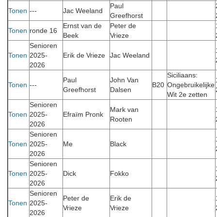
Paul
Tonen
---
Jac Weeland
Greefhorst
Ernst van de
Peter de
Tonen
ronde 16
Beek
Vrieze
Senioren
Tonen
2025-
Erik de Vrieze
Jac Weeland
2026
Siciliaans:
Paul
John Van
Tonen
---
B20
Ongebruikelijke
Greefhorst
Dalsen
Wit 2e zetten
Senioren
Mark van
Tonen
2025-
Efraïm Pronk
Rooten
2026
Senioren
Tonen
2025-
Me
Black
2026
Senioren
Tonen
2025-
Dick
Fokko
2026
Senioren
Peter de
Erik de
Tonen
2025-
Vrieze
Vrieze
2026