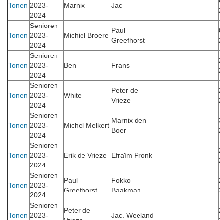
Tonen
2023-
Marnix
Jac
2024
Senioren
Paul
Tonen
2023-
Michiel Broere
Greefhorst
2024
Senioren
Tonen
2023-
Ben
Frans
2024
Senioren
Peter de
Tonen
2023-
White
Vrieze
2024
Senioren
Marnix den
Tonen
2023-
Michel Melkert
Boer
2024
Senioren
Tonen
2023-
Erik de Vrieze
Efraïm Pronk
2024
Senioren
Paul
Fokko
Tonen
2023-
Greefhorst
Baakman
2024
Senioren
Peter de
Tonen
2023-
Jac. Weeland