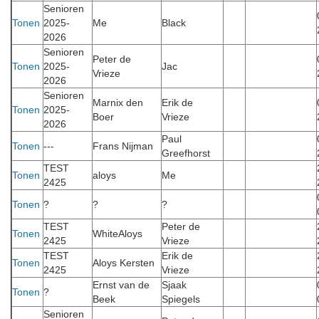
Senioren
Tonen
2025-
Me
Black
2026
Senioren
Peter de
Tonen
2025-
Jac
Vrieze
2026
Senioren
Marnix den
Erik de
Tonen
2025-
Boer
Vrieze
2026
Paul
Tonen
---
Frans Nijman
Greefhorst
TEST
Tonen
aloys
Me
2425
Tonen
?
?
?
TEST
Peter de
Tonen
WhiteAloys
2425
Vrieze
TEST
Erik de
Tonen
Aloys Kersten
2425
Vrieze
Ernst van de
Sjaak
Tonen
?
Beek
Spiegels
Senioren