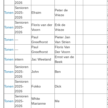
2026
Senioren
Peter de
Tonen
2025-
Efraim
Vrieze
2026
Senioren
Floris van der
Erik de
Tonen
2025-
Voorn
Vrieze
2026
Paul
Pieter Jan
Tonen
---
Greefhorst
Van Strien
Paul
Floris Van
Tonen
---
Greefhorst
Der Voorn
Ernst van de
Tonen
intern
Jac Weeland
Beek
Senioren
Tonen
2025-
John
Ben
2026
Senioren
Tonen
2025-
Fokko
Dick
2026
Senioren
White
Tonen
2025-
Me
Marianne
2026