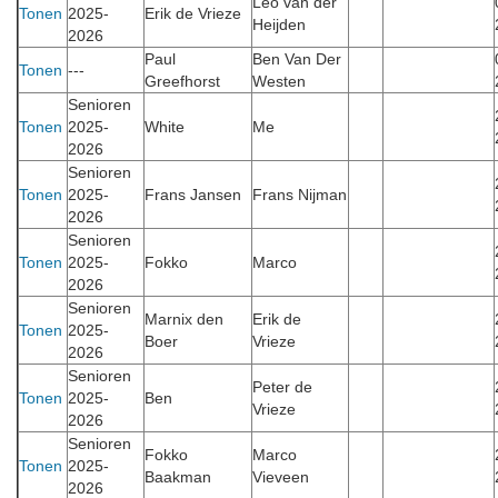
Leo van der
Tonen
2025-
Erik de Vrieze
Heijden
2026
Paul
Ben Van Der
Tonen
---
Greefhorst
Westen
Senioren
Tonen
2025-
White
Me
2026
Senioren
Tonen
2025-
Frans Jansen
Frans Nijman
2026
Senioren
Tonen
2025-
Fokko
Marco
2026
Senioren
Marnix den
Erik de
Tonen
2025-
Boer
Vrieze
2026
Senioren
Peter de
Tonen
2025-
Ben
Vrieze
2026
Senioren
Fokko
Marco
Tonen
2025-
Baakman
Vieveen
2026