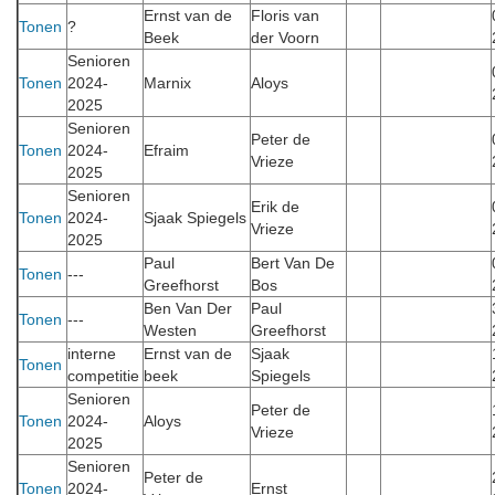
Ernst van de
Floris van
Tonen
?
Beek
der Voorn
Senioren
Tonen
2024-
Marnix
Aloys
2025
Senioren
Peter de
Tonen
2024-
Efraim
Vrieze
2025
Senioren
Erik de
Tonen
2024-
Sjaak Spiegels
Vrieze
2025
Paul
Bert Van De
Tonen
---
Greefhorst
Bos
Ben Van Der
Paul
Tonen
---
Westen
Greefhorst
interne
Ernst van de
Sjaak
Tonen
competitie
beek
Spiegels
Senioren
Peter de
Tonen
2024-
Aloys
Vrieze
2025
Senioren
Peter de
Tonen
2024-
Ernst