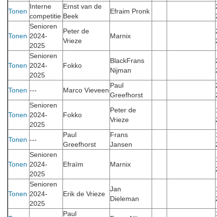
Interne
Ernst van de
Tonen
Efraim Pronk
competitie
Beek
Senioren
Peter de
Tonen
2024-
Marnix
Vrieze
2025
Senioren
BlackFrans
Tonen
2024-
Fokko
Nijman
2025
Paul
Tonen
---
Marco Vieveen
Greefhorst
Senioren
Peter de
Tonen
2024-
Fokko
Vrieze
2025
Paul
Frans
Tonen
---
Greefhorst
Jansen
Senioren
Tonen
2024-
Efraïm
Marnix
2025
Senioren
Jan
Tonen
2024-
Erik de Vrieze
Dieleman
2025
Paul