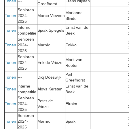
Tonen
---
Frans Nijman
Greefhorst
Senioren
Marianne
Tonen
2024-
Marco Vieveen
Blinde
2025
Interne
Ernst van de
Tonen
Sjaak Spiegels
competitie
Beek
Senioren
Tonen
2024-
Marnix
Fokko
2025
Senioren
Mark van
Tonen
2024-
Erik de Vrieze
Rooten
2025
Pail
Tonen
---
Dicj Doeswijk
Greefhorst
interne
Ernst van de
Tonen
Aloys Kersten
competitie
Beek
Senioren
Peter de
Tonen
2024-
Efraim
Vrieze
2025
Senioren
Tonen
2024-
Marnix
Sjaak
2025