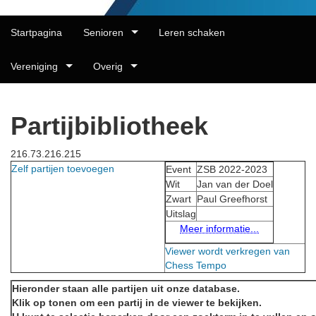
Startpagina
Senioren
Leren schaken
Vereniging
Overig
Partijbibliotheek
216.73.216.215
Zelf partijen toevoegen
Event
ZSB 2022-2023
Wit
Jan van der Doel
Zwart
Paul Greefhorst
Uitslag
Meer informatie...
Viewer wordt verkregen van
Chess Tempo
Hieronder staan alle partijen uit onze database.
Klik op tonen om een partij in de viewer te bekijken.