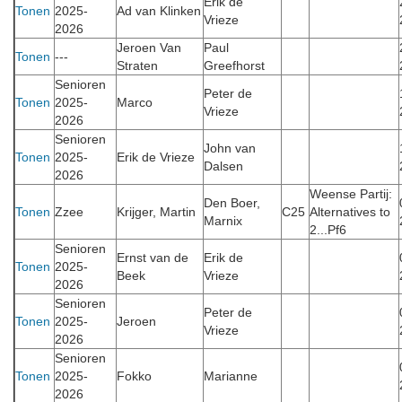
Erik de
Tonen
2025-
Ad van Klinken
Vrieze
2026
Jeroen Van
Paul
Tonen
---
Straten
Greefhorst
Senioren
Peter de
Tonen
2025-
Marco
Vrieze
2026
Senioren
John van
Tonen
2025-
Erik de Vrieze
Dalsen
2026
Weense Partij:
Den Boer,
Tonen
Zzee
Krijger, Martin
C25
Alternatives to
Marnix
2...Pf6
Senioren
Ernst van de
Erik de
Tonen
2025-
Beek
Vrieze
2026
Senioren
Peter de
Tonen
2025-
Jeroen
Vrieze
2026
Senioren
Tonen
2025-
Fokko
Marianne
2026