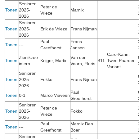
Senioren
Peter de
Tonen
2025-
Marnix
Vrieze
2026
Senioren
Tonen
2025-
Erik de Vrieze
Frans Nijman
2026
Paul
Frans
Tonen
---
Greefhorst
Jansen
Caro-Kann:
Zieriikzee
Van der
Tonen
Krijger, Martin
B11
Twee Paarden
intern
Voorn, Floris
Variant
Senioren
Tonen
2025-
Fokko
Frans Nijman
2026
Paul
Tonen
0-1
Marco Vieveen
Greefhorst
Senioren
Peter de
Tonen
2025-
Fokko
Vrieze
2026
Paul
Marnix Den
Tonen
---
Greefhorst
Boer
Senioren