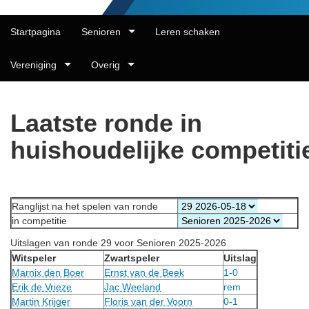
Startpagina
Senioren
Leren schaken
Vereniging
Overig
Laatste ronde in
huishoudelijke competiti
Ranglijst na het spelen van ronde
in competitie
Uitslagen van ronde 29 voor Senioren 2025-2026
Witspeler
Zwartspeler
Uitslag
Marnix den Boer
Ernst van de Beek
1-0
Erik de Vrieze
Jac Weeland
rem
Martin Krijger
Floris van der Voorn
0-1