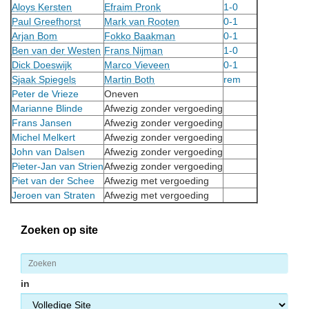
Aloys Kersten
Efraim Pronk
1-0
Paul Greefhorst
Mark van Rooten
0-1
Arjan Bom
Fokko Baakman
0-1
Ben van der Westen
Frans Nijman
1-0
Dick Doeswijk
Marco Vieveen
0-1
Sjaak Spiegels
Martin Both
rem
Peter de Vrieze
Oneven
Marianne Blinde
Afwezig zonder vergoeding
Frans Jansen
Afwezig zonder vergoeding
Michel Melkert
Afwezig zonder vergoeding
John van Dalsen
Afwezig zonder vergoeding
Pieter-Jan van Strien
Afwezig zonder vergoeding
Piet van der Schee
Afwezig met vergoeding
Jeroen van Straten
Afwezig met vergoeding
Zoeken op site
in