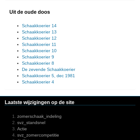
Uit de oude doos
Schaakkoerier 14
Schaakkoerier 13
Schaakkoerier 12
Schaakkoerier 11
Schaakkoerier 10
Schaakkoerier 9
Schaakkoerier 8
De zevende Schaakkoerier
Schaakkoerier 5, dec 1981
Schaakkoerier 4
Laatste wijzigingen op de site
zomerschaak_indeling
svz_standsnel
Actie
svz_zomercompetitie