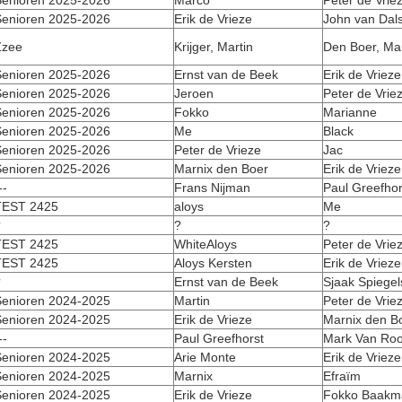
enioren 2025-2026
Marco
Peter de Vrie
enioren 2025-2026
Erik de Vrieze
John van Dal
Zzee
Krijger, Martin
Den Boer, Ma
enioren 2025-2026
Ernst van de Beek
Erik de Vrieze
enioren 2025-2026
Jeroen
Peter de Vrie
enioren 2025-2026
Fokko
Marianne
enioren 2025-2026
Me
Black
enioren 2025-2026
Peter de Vrieze
Jac
enioren 2025-2026
Marnix den Boer
Erik de Vrieze
--
Frans Nijman
Paul Greefhor
TEST 2425
aloys
Me
?
?
?
TEST 2425
WhiteAloys
Peter de Vrie
TEST 2425
Aloys Kersten
Erik de Vrieze
?
Ernst van de Beek
Sjaak Spiegel
enioren 2024-2025
Martin
Peter de Vrie
enioren 2024-2025
Erik de Vrieze
Marnix den B
--
Paul Greefhorst
Mark Van Roo
enioren 2024-2025
Arie Monte
Erik de Vrieze
enioren 2024-2025
Marnix
Efraïm
enioren 2024-2025
Erik de Vrieze
Fokko Baakm