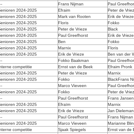
--
Frans Nijman
Paul Greefhor
enioren 2024-2025
Efraim
Peter de Vrie
enioren 2024-2025
Mark van Rooten
Erik de Vrieze
enioren 2024-2025
Floris
Fokko
enioren 2024-2025
Peter de Vrieze
Black
enioren 2024-2025
Paul Greefhorst
Erik de Vrieze
enioren 2024-2025
Ben
Fokko
enioren 2024-2025
Marnix
Floris
enioren 2024-2025
Erik de Vrieze
Ben van der 
--
Fokko Baakman
Paul Greefhor
nterne competitie
Ernst van de Beek
Efraim Pronk
enioren 2024-2025
Peter de Vrieze
Marnix
enioren 2024-2025
Fokko
BlackFrans N
--
Marco Vieveen
Paul Greefhor
enioren 2024-2025
Fokko
Peter de Vrie
--
Paul Greefhorst
Frans Jansen
enioren 2024-2025
Efraïm
Marnix
enioren 2024-2025
Erik de Vrieze
Jan Dieleman
--
Paul Greefhorst
Frans Nijman
enioren 2024-2025
Marco Vieveen
Marianne Bli
nterne competitie
Sjaak Spiegels
Ernst van de