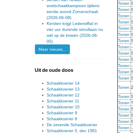
Tonen
S
snelschaakkampioen tijdens
Tonen
S
eerste avond Zomerschaak
Tonen
-
(2026-06-08)
Tonen
S
Kersten krijgt Ledenelftal in
Tonen
S
vier uur durende simultaan nu
Tonen
S
wél op de knieën
(2026-06-
Tonen
S
05)
Tonen
-
Meer nieuws...
Tonen
S
Tonen
S
Tonen
-
Uit de oude doos
Tonen
S
Tonen
S
Schaakkoerier 14
Tonen
Z
Schaakkoerier 13
Schaakkoerier 12
Tonen
S
Schaakkoerier 11
Tonen
Schaakkoerier 10
Tonen
S
Schaakkoerier 9
Tonen
S
Schaakkoerier 8
Tonen
S
De zevende Schaakkoerier
Tonen
-
Schaakkoerier 5, dec 1981