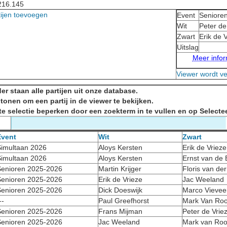
216.145
tijen toevoegen
Event
Seniore
Wit
Peter de
Zwart
Erik de 
Uitslag
Meer inform
Viewer wordt v
er staan alle partijen uit onze database.
 tonen om een partij in de viewer te bekijken.
te selectie beperken door een zoekterm in te vullen en op Selectee
Event
Wit
Zwart
imultaan 2026
Aloys Kersten
Erik de Vrieze
imultaan 2026
Aloys Kersten
Ernst van de
enioren 2025-2026
Martin Krijger
Floris van de
enioren 2025-2026
Erik de Vrieze
Jac Weeland
enioren 2025-2026
Dick Doeswijk
Marco Vievee
--
Paul Greefhorst
Mark Van Roo
enioren 2025-2026
Frans Mijman
Peter de Vrie
enioren 2025-2026
Jac Weeland
Mark van Roo