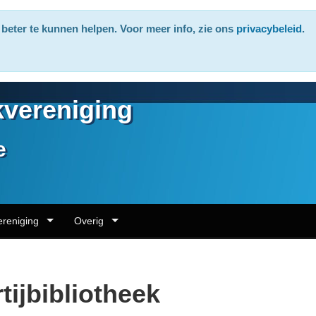
beter te kunnen helpen. Voor meer info, zie ons
privacybeleid
.
vereniging
e
ereniging
Overig
tijbibliotheek