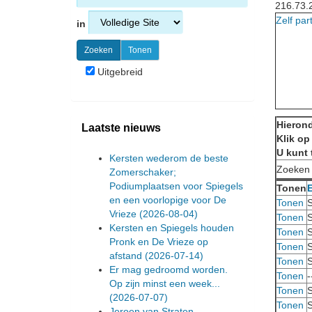
216.73.
Zelf par
in
Uitgebreid
Hierond
Laatste nieuws
Klik op
U kunt 
Kersten wederom de beste
Zoeken
Zomerschaker;
Podiumplaatsen voor Spiegels
Tonen
en een voorlopige voor De
Tonen
S
Vrieze
(2026-08-04)
Tonen
S
Kersten en Spiegels houden
Tonen
S
Pronk en De Vrieze op
Tonen
S
afstand
(2026-07-14)
Tonen
S
Er mag gedroomd worden.
Tonen
-
Op zijn minst een week...
Tonen
S
(2026-07-07)
Tonen
S
Jeroen van Straten