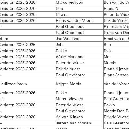
enioren 2025-2026
Marco Vieveen
Ben van de W
enioren 2025-2026
Ben
Frans N
enioren 2025-2026
Efraim
Peter de Vrie
enioren 2025-2026
Floris van der Voorn
Erik de Vrieze
--
Paul Greefhorst
Pieter Jan Va
--
Paul Greefhorst
Floris Van De
ntern
Jac Weeland
Ernst van de
enioren 2025-2026
John
Ben
enioren 2025-2026
Fokko
Dick
enioren 2025-2026
White Marianne
Me
enioren 2025-2026
Peter de Vrieze
Marnix
enioren 2025-2026
Erik de Vrieze
Frans Nijman
--
Paul Greefhorst
Frans Jansen
ieriikzee intern
Krijger, Martin
Van der Voorn
enioren 2025-2026
Fokko
Frans Nijman
-1
Marco Vieveen
Paul Greefhor
enioren 2025-2026
Peter de Vrieze
Fokko
--
Paul Greefhorst
Marnix Den B
enioren 2025-2026
Ad van Klinken
Erik de Vrieze
--
Jeroen Van Straten
Paul Greefhor