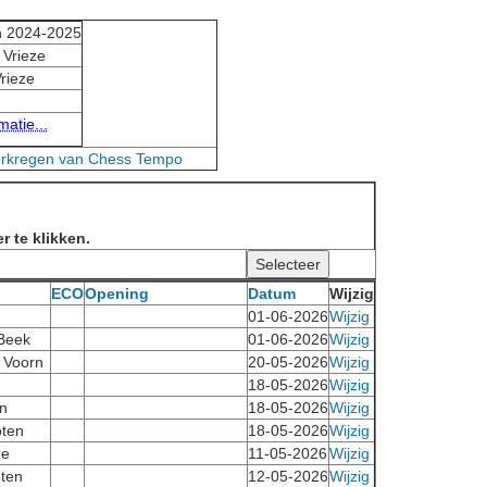
n 2024-2025
 Vrieze
Vrieze
atie...
erkregen van Chess Tempo
r te klikken.
ECO
Opening
Datum
Wijzig
01-06-2026
Wijzig
 Beek
01-06-2026
Wijzig
r Voorn
20-05-2026
Wijzig
18-05-2026
Wijzig
n
18-05-2026
Wijzig
ten
18-05-2026
Wijzig
ze
11-05-2026
Wijzig
ten
12-05-2026
Wijzig