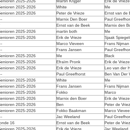
enioren 2025-2026
Martin Krijger
Erik de Vrieze
enioren 2025-2026
White
Me
enioren 2025-2026
Peter de Vrieze
Ernst van de
--
Marnix Den Boer
Paul Greefhor
?
Ernst van de Beek
Marnix den B
enioren 2025-2026
martin both
Me
enioren 2025-2026
Erik de Vrieze
Sjaak Spiegel
--
Marco Vieveen
Frans Nijman
--
Frans Jansen
Paul Greefhor
enioren 2025-2026
Me
Black
enioren 2025-2026
Efraïm Pronk
Erik de Vrieze
enioren 2025-2026
Erik de Vrieze
Leo van der H
--
Paul Greefhorst
Ben Van Der 
enioren 2025-2026
White
Me
enioren 2025-2026
Frans Jansen
Frans Nijman
enioren 2025-2026
Fokko
Marco
enioren 2025-2026
Marnix den Boer
Erik de Vrieze
enioren 2025-2026
Ben
Peter de Vrie
enioren 2025-2026
Fokko Baakman
Marco Vievee
--
Jac Weeland
Paul Greefhor
onde 16
Ernst van de Beek
Peter de Vrie
enioren 2025-2026
Erik de Vrieze
Jac Weeland