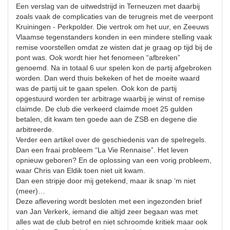
Een verslag van de uitwedstrijd in Terneuzen met daarbij
zoals vaak de complicaties van de terugreis met de veerpont
Kruiningen - Perkpolder. Die vertrok om het uur, en Zeeuws
Vlaamse tegenstanders konden in een mindere stelling vaak
remise voorstellen omdat ze wisten dat je graag op tijd bij de
pont was. Ook wordt hier het fenomeen “afbreken”
genoemd. Na in totaal 6 uur spelen kon de partij afgebroken
worden. Dan werd thuis bekeken of het de moeite waard
was de partij uit te gaan spelen. Ook kon de partij
opgestuurd worden ter arbitrage waarbij je winst of remise
claimde. De club die verkeerd claimde moet 25 gulden
betalen, dit kwam ten goede aan de ZSB en degene die
arbitreerde.
Verder een artikel over de geschiedenis van de spelregels.
Dan een fraai probleem “La Vie Rennaise”. Het leven
opnieuw geboren? En de oplossing van een vorig probleem,
waar Chris van Eldik toen niet uit kwam.
Dan een stripje door mij getekend, maar ik snap ‘m niet
(meer)…
Deze aflevering wordt besloten met een ingezonden brief
van Jan Verkerk, iemand die altijd zeer begaan was met
alles wat de club betrof en niet schroomde kritiek maar ook