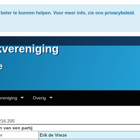
beter te kunnen helpen. Voor meer info, zie ons
privacybeleid
.
vereniging
e
ereniging
Overig
216.205
n van een partij
er