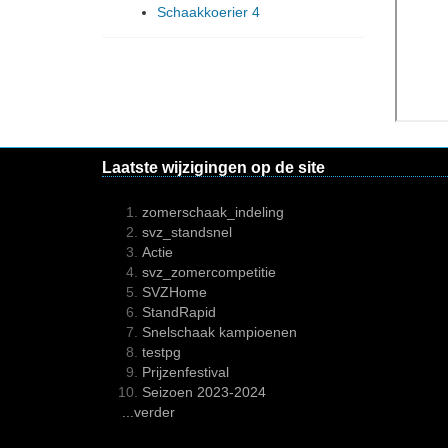
Schaakkoerier 4
Laatste wijzigingen op de site
zomerschaak_indeling
svz_standsnel
Actie
svz_zomercompetitie
SVZHome
StandRapid
Snelschaak kampioenen
testpg
Prijzenfestival
Seizoen 2023-2024
...verder