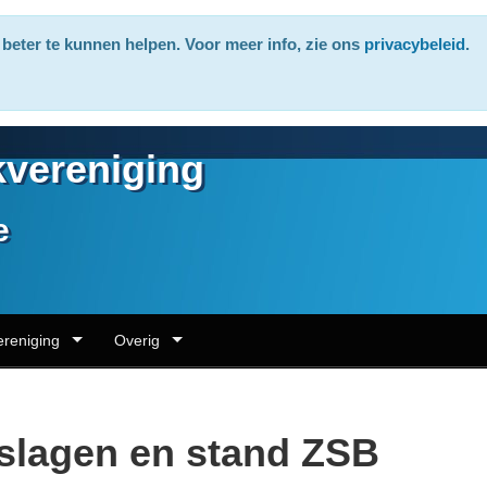
beter te kunnen helpen. Voor meer info, zie ons
privacybeleid
.
vereniging
e
ereniging
Overig
tslagen en stand ZSB