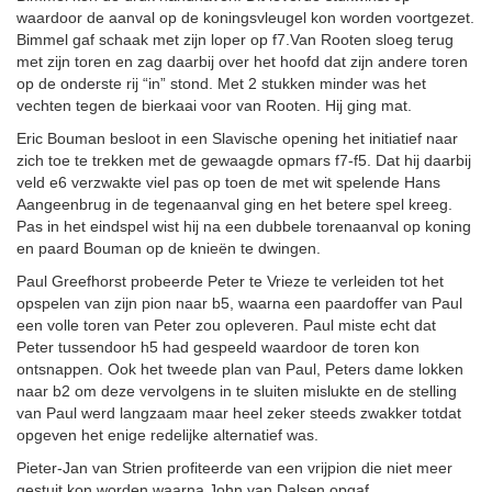
waardoor de aanval op de koningsvleugel kon worden voortgezet.
Bimmel gaf schaak met zijn loper op f7.Van Rooten sloeg terug
met zijn toren en zag daarbij over het hoofd dat zijn andere toren
op de onderste rij “in” stond. Met 2 stukken minder was het
vechten tegen de bierkaai voor van Rooten. Hij ging mat.
Eric Bouman besloot in een Slavische opening het initiatief naar
zich toe te trekken met de gewaagde opmars f7-f5. Dat hij daarbij
veld e6 verzwakte viel pas op toen de met wit spelende Hans
Aangeenbrug in de tegenaanval ging en het betere spel kreeg.
Pas in het eindspel wist hij na een dubbele torenaanval op koning
en paard Bouman op de knieën te dwingen.
Paul Greefhorst probeerde Peter te Vrieze te verleiden tot het
opspelen van zijn pion naar b5, waarna een paardoffer van Paul
een volle toren van Peter zou opleveren. Paul miste echt dat
Peter tussendoor h5 had gespeeld waardoor de toren kon
ontsnappen. Ook het tweede plan van Paul, Peters dame lokken
naar b2 om deze vervolgens in te sluiten mislukte en de stelling
van Paul werd langzaam maar heel zeker steeds zwakker totdat
opgeven het enige redelijke alternatief was.
Pieter-Jan van Strien profiteerde van een vrijpion die niet meer
gestuit kon worden waarna John van Dalsen opgaf.