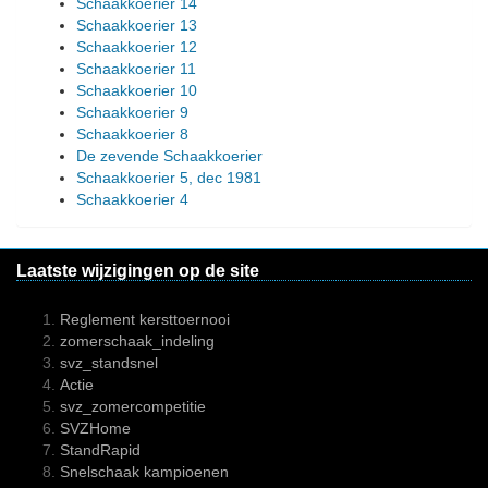
Schaakkoerier 14
Schaakkoerier 13
Schaakkoerier 12
Schaakkoerier 11
Schaakkoerier 10
Schaakkoerier 9
Schaakkoerier 8
De zevende Schaakkoerier
Schaakkoerier 5, dec 1981
Schaakkoerier 4
Laatste wijzigingen op de site
Reglement kersttoernooi
zomerschaak_indeling
svz_standsnel
Actie
svz_zomercompetitie
SVZHome
StandRapid
Snelschaak kampioenen