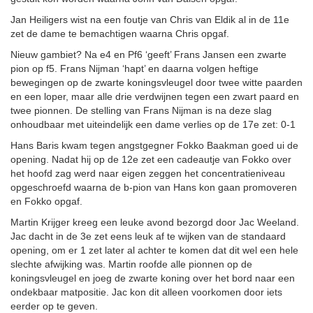
Jan Heiligers wist na een foutje van Chris van Eldik al in de 11e
zet de dame te bemachtigen waarna Chris opgaf.
Nieuw gambiet? Na e4 en Pf6 ‘geeft’ Frans Jansen een zwarte
pion op f5. Frans Nijman ‘hapt’ en daarna volgen heftige
bewegingen op de zwarte koningsvleugel door twee witte paarden
en een loper, maar alle drie verdwijnen tegen een zwart paard en
twee pionnen. De stelling van Frans Nijman is na deze slag
onhoudbaar met uiteindelijk een dame verlies op de 17e zet: 0-1
Hans Baris kwam tegen angstgegner Fokko Baakman goed ui de
opening. Nadat hij op de 12e zet een cadeautje van Fokko over
het hoofd zag werd naar eigen zeggen het concentratieniveau
opgeschroefd waarna de b-pion van Hans kon gaan promoveren
en Fokko opgaf.
Martin Krijger kreeg een leuke avond bezorgd door Jac Weeland.
Jac dacht in de 3e zet eens leuk af te wijken van de standaard
opening, om er 1 zet later al achter te komen dat dit wel een hele
slechte afwijking was. Martin roofde alle pionnen op de
koningsvleugel en joeg de zwarte koning over het bord naar een
ondekbaar matpositie. Jac kon dit alleen voorkomen door iets
eerder op te geven.