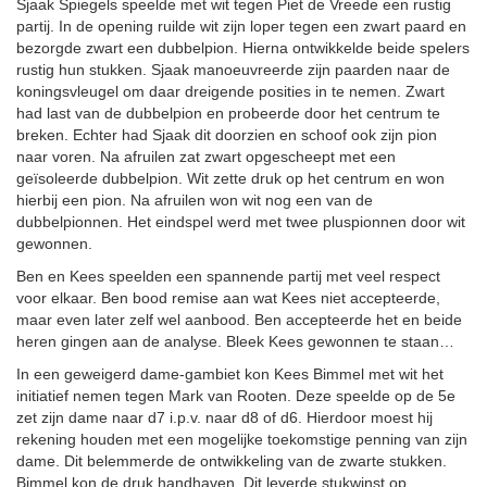
Sjaak Spiegels speelde met wit tegen Piet de Vreede een rustig
partij. In de opening ruilde wit zijn loper tegen een zwart paard en
bezorgde zwart een dubbelpion. Hierna ontwikkelde beide spelers
rustig hun stukken. Sjaak manoeuvreerde zijn paarden naar de
koningsvleugel om daar dreigende posities in te nemen. Zwart
had last van de dubbelpion en probeerde door het centrum te
breken. Echter had Sjaak dit doorzien en schoof ook zijn pion
naar voren. Na afruilen zat zwart opgescheept met een
geïsoleerde dubbelpion. Wit zette druk op het centrum en won
hierbij een pion. Na afruilen won wit nog een van de
dubbelpionnen. Het eindspel werd met twee pluspionnen door wit
gewonnen.
Ben en Kees speelden een spannende partij met veel respect
voor elkaar. Ben bood remise aan wat Kees niet accepteerde,
maar even later zelf wel aanbood. Ben accepteerde het en beide
heren gingen aan de analyse. Bleek Kees gewonnen te staan…
In een geweigerd dame-gambiet kon Kees Bimmel met wit het
initiatief nemen tegen Mark van Rooten. Deze speelde op de 5e
zet zijn dame naar d7 i.p.v. naar d8 of d6. Hierdoor moest hij
rekening houden met een mogelijke toekomstige penning van zijn
dame. Dit belemmerde de ontwikkeling van de zwarte stukken.
Bimmel kon de druk handhaven. Dit leverde stukwinst op