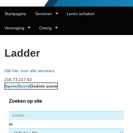
Startpagina
Senioren
Leren schaken
Vereniging
Overig
Ladder
Klik hier voor alle winnaars
216.73.217.43
Speler
Score
Oudste score
Zoeken op site
in