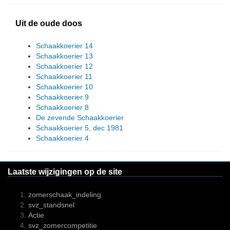
Uit de oude doos
Schaakkoerier 14
Schaakkoerier 13
Schaakkoerier 12
Schaakkoerier 11
Schaakkoerier 10
Schaakkoerier 9
Schaakkoerier 8
De zevende Schaakkoerier
Schaakkoerier 5, dec 1981
Schaakkoerier 4
Laatste wijzigingen op de site
zomerschaak_indeling
svz_standsnel
Actie
svz_zomercompetitie