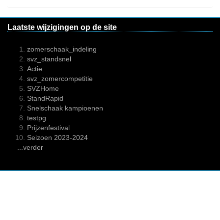
Laatste wijzigingen op de site
zomerschaak_indeling
svz_standsnel
Actie
svz_zomercompetitie
SVZHome
StandRapid
Snelschaak kampioenen
testpg
Prijzenfestival
Seizoen 2023-2024
...verder