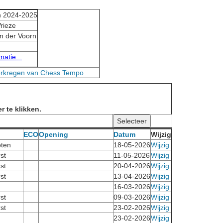
n 2024-2025
Vrieze
an der Voorn
atie...
erkregen van Chess Tempo
r te klikken.
ECO
Opening
Datum
Wijzig
ten
18-05-2026
Wijzig
st
11-05-2026
Wijzig
st
20-04-2026
Wijzig
st
13-04-2026
Wijzig
16-03-2026
Wijzig
st
09-03-2026
Wijzig
st
23-02-2026
Wijzig
23-02-2026
Wijzig