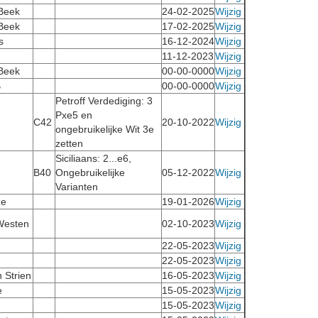
 Beek
24-02-2025
Wijzig
 Beek
17-02-2025
Wijzig
s
16-12-2024
Wijzig
11-12-2023
Wijzig
 Beek
00-00-0000
Wijzig
B
00-00-0000
Wijzig
Petroff Verdediging: 3
Pxe5 en
C42
20-10-2022
Wijzig
ongebruikelijke Wit 3e
zetten
Siciliaans: 2...e6,
B40
Ongebruikelijke
05-12-2022
Wijzig
Varianten
ze
19-01-2026
Wijzig
Westen
02-10-2023
Wijzig
22-05-2023
Wijzig
22-05-2023
Wijzig
 Strien
16-05-2023
Wijzig
e
15-05-2023
Wijzig
15-05-2023
Wijzig