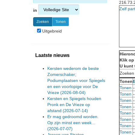
216.73.
Zelf par
in
Uitgebreid
Hierond
Laatste nieuws
Klik op
U kunt 
Kersten wederom de beste
Zoeken
Zomerschaker;
Podiumplaatsen voor Spiegels
Tonen
en een voorlopige voor De
Tonen
-
Vrieze
(2026-08-04)
Tonen
-
Kersten en Spiegels houden
Tonen
-
Pronk en De Vrieze op
Tonen
-
afstand
(2026-07-14)
Tonen
-
Er mag gedroomd worden.
Tonen
-
Op zijn minst een week...
Tonen
-
(2026-07-07)
Tonen
-
Jeroen van Straten