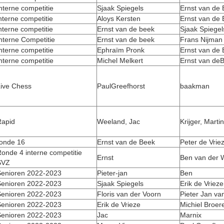
nterne competitie
Sjaak Spiegels
Ernst van de
nterne competitie
Aloys Kersten
Ernst van de
nterne competitie
Ernst van de beek
Sjaak Spiegel
nterne Competitie
Ernst van de beek
Frans Nijman
nterne competitie
Ephraïm Pronk
Ernst van de
nterne competitie
Michel Melkert
Ernst van de
ive Chess
PaulGreefhorst
baakman
apid
Weeland, Jac
Krijger, Martin
onde 16
Ernst van de Beek
Peter de Vrie
onde 4 interne competitie
Ernst
Ben van der 
SVZ
enioren 2022-2023
Pieter-jan
Ben
enioren 2022-2023
Sjaak Spiegels
Erik de Vrieze
enioren 2022-2023
Floris van der Voorn
Pieter Jan van
enioren 2022-2023
Erik de Vrieze
Michiel Broer
enioren 2022-2023
Jac
Marnix