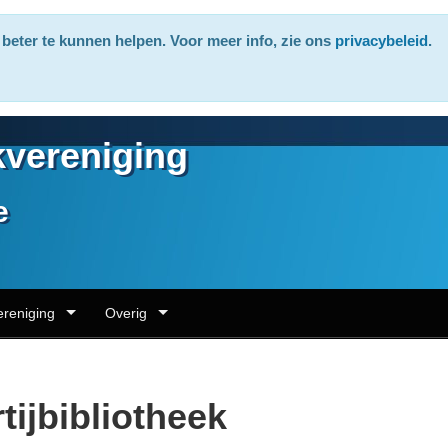
beter te kunnen helpen. Voor meer info, zie ons
privacybeleid
.
vereniging
e
ereniging
Overig
tijbibliotheek