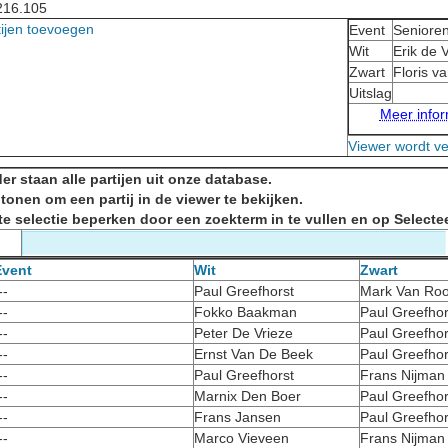
216.105
tijen toevoegen
Event
Seniore
Wit
Erik de 
Zwart
Floris v
Uitslag
Meer inform
Viewer wordt v
er staan alle partijen uit onze database.
 tonen om een partij in de viewer te bekijken.
te selectie beperken door een zoekterm in te vullen en op Selectee
Event
Wit
Zwart
--
Paul Greefhorst
Mark Van Roo
--
Fokko Baakman
Paul Greefhor
--
Peter De Vrieze
Paul Greefhor
--
Ernst Van De Beek
Paul Greefhor
--
Paul Greefhorst
Frans Nijman
--
Marnix Den Boer
Paul Greefhor
--
Frans Jansen
Paul Greefhor
--
Marco Vieveen
Frans Nijman