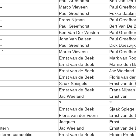
--
Paul Greefhorst
Ben Van Der 
--
Marco Vieveen
Paul Greefhor
--
Paul Greefhorst
Fokko Baakm
--
Frans Nijman
Paul Greefhor
--
Paul Greefhorst
Bert Van De 
--
Ben Van Der Westen
Paul Greefhor
--
John Van Dalsen
Paul Greefhor
--
Paul Greefhorst
Dick Doeswijk
-1
Marco Vieveen
Paul Greefhor
?
Ernst van de Beek
Mark van Roo
?
Ernst van de Beek
Marnix den B
?
Ernst van de Beek
Jac Weeland
?
Ernst van de Beek
Floris van de
?
Sjaak Spiegels
Ernst van de
?
Ernst van de Beek
Frans Nijman
?
Jac Weeland
Ernst van
?
?
?
?
Ernst van de Beek
Sjaak Spiegel
?
Floris van der Voorn
Ernst van de
?
Jacques
Ernst
ntern
Jac Weeland
Ernst van de
nterne competitie
Ernst van de Beek
Efraim Pronk