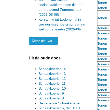
Tonen
-
snelschaakkampioen tijdens
Tonen
-
eerste avond Zomerschaak
(2026-06-08)
Tonen
-
Kersten krijgt Ledenelftal in
vier uur durende simultaan nu
Tonen
-
wél op de knieën
(2026-06-
Tonen
-
05)
Tonen
-
Meer nieuws...
Tonen
-
Tonen
-
Tonen
-
Uit de oude doos
Tonen
-
Tonen
-
Schaakkoerier 14
Tonen
-
Schaakkoerier 13
Tonen
-
Schaakkoerier 12
Tonen
-
Schaakkoerier 11
Tonen
-
Schaakkoerier 10
Tonen
-
Schaakkoerier 9
Tonen
-
Schaakkoerier 8
Tonen
-
De zevende Schaakkoerier
Tonen
-
Schaakkoerier 5, dec 1981