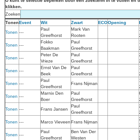
U kunt te selectie beperken door een zoekterm in te vullen en o
klikken.
Zoeken
Tonen
Event
Wit
Zwart
ECO
Opening
Paul
Mark Van
Tonen
---
Greefhorst
Rooten
Fokko
Paul
Tonen
---
Baakman
Greefhorst
Peter De
Paul
Tonen
---
Vrieze
Greefhorst
Ernst Van De
Paul
Tonen
---
Beek
Greefhorst
Paul
Tonen
---
Frans Nijman
Greefhorst
Marnix Den
Paul
Tonen
---
Boer
Greefhorst
Paul
Tonen
---
Frans Jansen
Greefhorst
Tonen
---
Marco Vieveen
Frans Nijman
Paul
Ben Van Der
Tonen
---
Greefhorst
Westen