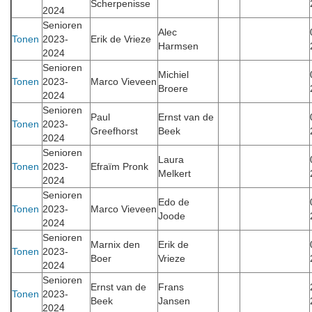
Scherpenisse
2024
Senioren
Alec
Tonen
2023-
Erik de Vrieze
Harmsen
2024
Senioren
Michiel
Tonen
2023-
Marco Vieveen
Broere
2024
Senioren
Paul
Ernst van de
Tonen
2023-
Greefhorst
Beek
2024
Senioren
Laura
Tonen
2023-
Efraïm Pronk
Melkert
2024
Senioren
Edo de
Tonen
2023-
Marco Vieveen
Joode
2024
Senioren
Marnix den
Erik de
Tonen
2023-
Boer
Vrieze
2024
Senioren
Ernst van de
Frans
Tonen
2023-
Beek
Jansen
2024