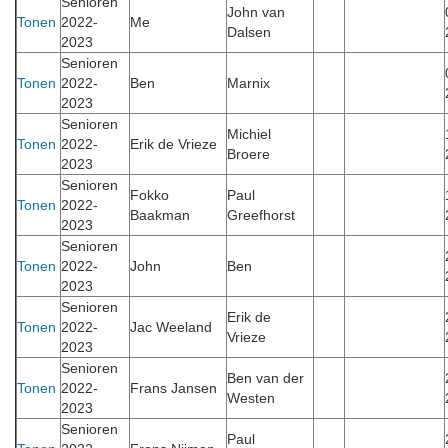
Senioren
John van
Tonen
2022-
Me
Dalsen
2023
Senioren
Tonen
2022-
Ben
Marnix
2023
Senioren
Michiel
Tonen
2022-
Erik de Vrieze
Broere
2023
Senioren
Fokko
Paul
Tonen
2022-
Baakman
Greefhorst
2023
Senioren
Tonen
2022-
John
Ben
2023
Senioren
Erik de
Tonen
2022-
Jac Weeland
Vrieze
2023
Senioren
Ben van der
Tonen
2022-
Frans Jansen
Westen
2023
Senioren
Paul