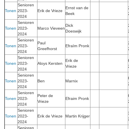
Senioren
Ernst van de
Tonen
2023-
Erik de Vrieze
Beek
2024
Senioren
Dick
Tonen
2023-
Marco Vieveen
Doeswijk
2024
Senioren
Paul
Tonen
2023-
Efraīm Pronk
Greefhorst
2024
Senioren
Erik de
Tonen
2023-
Aloys Kersten
Vrieze
2024
Senioren
Tonen
2023-
Ben
Marnix
2024
Senioren
Peter de
Tonen
2023-
Efraim Pronk
Vrieze
2024
Senioren
Tonen
2023-
Erik de Vrieze
Martin Krijger
2024
Senioren