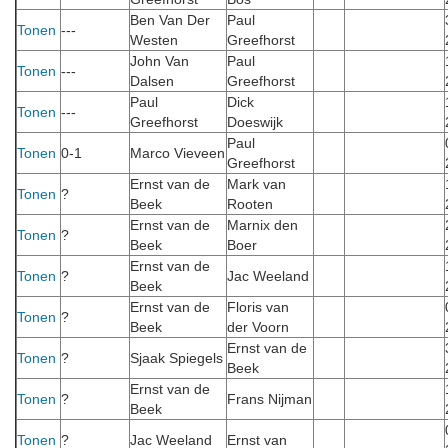
Ben Van Der
Paul
Tonen
---
Westen
Greefhorst
John Van
Paul
Tonen
---
Dalsen
Greefhorst
Paul
Dick
Tonen
---
Greefhorst
Doeswijk
Paul
Tonen
0-1
Marco Vieveen
Greefhorst
Ernst van de
Mark van
Tonen
?
Beek
Rooten
Ernst van de
Marnix den
Tonen
?
Beek
Boer
Ernst van de
Tonen
?
Jac Weeland
Beek
Ernst van de
Floris van
Tonen
?
Beek
der Voorn
Ernst van de
Tonen
?
Sjaak Spiegels
Beek
Ernst van de
Tonen
?
Frans Nijman
Beek
Tonen
?
Jac Weeland
Ernst van