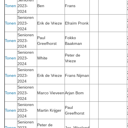
Senioren
Tonen
2023-
Ben
Frans
2024
Senioren
Tonen
2023-
Erik de Vrieze
Efraïm Pronk
2024
Senioren
Paul
Fokko
Tonen
2023-
Greefhorst
Baakman
2024
Senioren
Peter de
Tonen
2023-
White
Vrieze
2024
Senioren
Tonen
2023-
Erik de Vrieze
Frans Nijman
2024
Senioren
Tonen
2023-
Marco Vieveen
Arjan Bom
2024
Senioren
Paul
Tonen
2023-
Martin Krijger
Greefhorst
2024
Senioren
Peter de
Tonen
2023-
Jac. Weeland