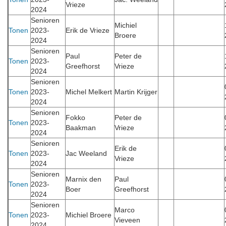
Vrieze
2024
Senioren
Michiel
Tonen
2023-
Erik de Vrieze
Broere
2024
Senioren
Paul
Peter de
Tonen
2023-
Greefhorst
Vrieze
2024
Senioren
Tonen
2023-
Michel Melkert
Martin Krijger
2024
Senioren
Fokko
Peter de
Tonen
2023-
Baakman
Vrieze
2024
Senioren
Erik de
Tonen
2023-
Jac Weeland
Vrieze
2024
Senioren
Marnix den
Paul
Tonen
2023-
Boer
Greefhorst
2024
Senioren
Marco
Tonen
2023-
Michiel Broere
Vieveen
2024