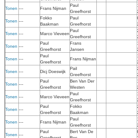
Paul
Tonen
---
Frans Nijman
Greefhorst
Fokko
Paul
Tonen
---
Baakman
Greefhorst
Paul
Tonen
---
Marco Vieveen
Greefhorst
Paul
Frans
Tonen
---
Greefhorst
Jansen
Paul
Tonen
---
Frans Nijman
Greefhorst
Pail
Tonen
---
Dicj Doeswijk
Greefhorst
Paul
Ben Van Der
Tonen
---
Greefhorst
Westen
Paul
Tonen
---
Marco Vieveen
Greefhorst
Paul
Fokko
Tonen
---
Greefhorst
Baakman
Paul
Tonen
---
Frans Nijman
Greefhorst
Paul
Bert Van De
Tonen
---
Greefhorst
Bos