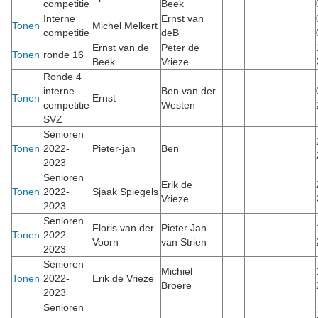
competitie
Beek
Interne
Ernst van
Tonen
Michel Melkert
competitie
deB
Ernst van de
Peter de
Tonen
ronde 16
Beek
Vrieze
Ronde 4
interne
Ben van der
Tonen
Ernst
competitie
Westen
SVZ
Senioren
Tonen
2022-
Pieter-jan
Ben
2023
Senioren
Erik de
Tonen
2022-
Sjaak Spiegels
Vrieze
2023
Senioren
Floris van der
Pieter Jan
Tonen
2022-
Voorn
van Strien
2023
Senioren
Michiel
Tonen
2022-
Erik de Vrieze
Broere
2023
Senioren