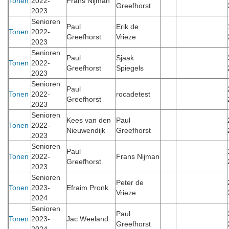
Tonen
2022-
Frans Nijman
Greefhorst
2023
Senioren
Paul
Erik de
Tonen
2022-
Greefhorst
Vrieze
2023
Senioren
Paul
Sjaak
Tonen
2022-
Greefhorst
Spiegels
2023
Senioren
Paul
Tonen
2022-
rocadetest
Greefhorst
2023
Senioren
Kees van den
Paul
Tonen
2022-
Nieuwendijk
Greefhorst
2023
Senioren
Paul
Tonen
2022-
Frans Nijman
Greefhorst
2023
Senioren
Peter de
Tonen
2023-
Efraim Pronk
Vrieze
2024
Senioren
Paul
Tonen
2023-
Jac Weeland
Greefhorst