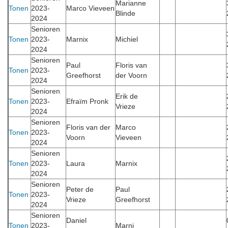
Marianne
Tonen
2023-
Marco Vieveen
Blinde
2024
Senioren
Tonen
2023-
Marnix
Michiel
2024
Senioren
Paul
Floris van
Tonen
2023-
Greefhorst
der Voorn
2024
Senioren
Erik de
Tonen
2023-
Efraïm Pronk
Vrieze
2024
Senioren
Floris van der
Marco
Tonen
2023-
Voorn
Vieveen
2024
Senioren
Tonen
2023-
Laura
Marnix
2024
Senioren
Peter de
Paul
Tonen
2023-
Vrieze
Greefhorst
2024
Senioren
Daniel
Tonen
2023-
Marni