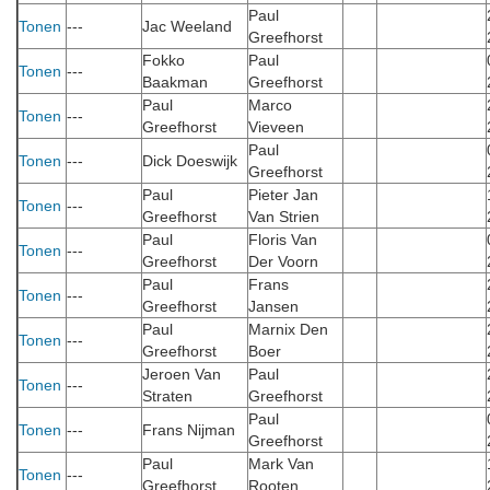
Paul
Tonen
---
Jac Weeland
Greefhorst
Fokko
Paul
Tonen
---
Baakman
Greefhorst
Paul
Marco
Tonen
---
Greefhorst
Vieveen
Paul
Tonen
---
Dick Doeswijk
Greefhorst
Paul
Pieter Jan
Tonen
---
Greefhorst
Van Strien
Paul
Floris Van
Tonen
---
Greefhorst
Der Voorn
Paul
Frans
Tonen
---
Greefhorst
Jansen
Paul
Marnix Den
Tonen
---
Greefhorst
Boer
Jeroen Van
Paul
Tonen
---
Straten
Greefhorst
Paul
Tonen
---
Frans Nijman
Greefhorst
Paul
Mark Van
Tonen
---
Greefhorst
Rooten