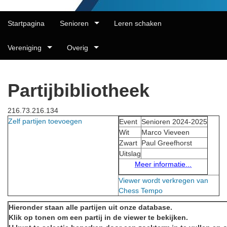
Startpagina
Senioren
Leren schaken
Vereniging
Overig
Partijbibliotheek
216.73.216.134
Zelf partijen toevoegen
Event
Senioren 2024-2025
Wit
Marco Vieveen
Zwart
Paul Greefhorst
Uitslag
Meer informatie...
Viewer wordt verkregen van
Chess Tempo
Hieronder staan alle partijen uit onze database.
Klik op tonen om een partij in de viewer te bekijken.