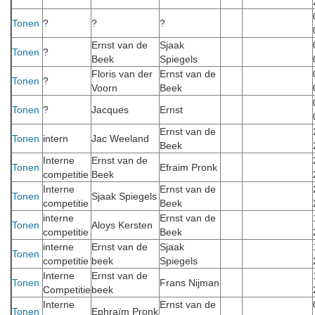
Tonen
?
?
?
Ernst van de
Sjaak
Tonen
?
Beek
Spiegels
Floris van der
Ernst van de
Tonen
?
Voorn
Beek
Tonen
?
Jacques
Ernst
Ernst van de
Tonen
intern
Jac Weeland
Beek
Interne
Ernst van de
Tonen
Efraim Pronk
competitie
Beek
Interne
Ernst van de
Tonen
Sjaak Spiegels
competitie
Beek
interne
Ernst van de
Tonen
Aloys Kersten
competitie
Beek
interne
Ernst van de
Sjaak
Tonen
competitie
beek
Spiegels
Interne
Ernst van de
Tonen
Frans Nijman
Competitie
beek
Interne
Ernst van de
Tonen
Ephraïm Pronk