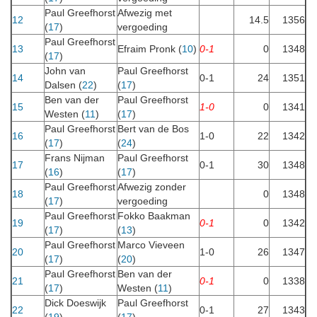
Paul Greefhorst
Afwezig met
12
14.5
1356
(
17
)
vergoeding
Paul Greefhorst
13
Efraim Pronk (
10
)
0-1
0
1348
(
17
)
John van
Paul Greefhorst
14
0-1
24
1351
Dalsen (
22
)
(
17
)
Ben van der
Paul Greefhorst
15
1-0
0
1341
Westen (
11
)
(
17
)
Paul Greefhorst
Bert van de Bos
16
1-0
22
1342
(
17
)
(
24
)
Frans Nijman
Paul Greefhorst
17
0-1
30
1348
(
16
)
(
17
)
Paul Greefhorst
Afwezig zonder
18
0
1348
(
17
)
vergoeding
Paul Greefhorst
Fokko Baakman
19
0-1
0
1342
(
17
)
(
13
)
Paul Greefhorst
Marco Vieveen
20
1-0
26
1347
(
17
)
(
20
)
Paul Greefhorst
Ben van der
21
0-1
0
1338
(
17
)
Westen (
11
)
Dick Doeswijk
Paul Greefhorst
22
0-1
27
1343