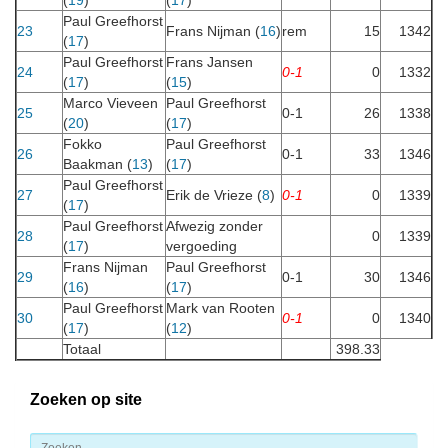
(
19
)
(
17
)
Paul Greefhorst
23
Frans Nijman (
16
)
rem
15
1342
(
17
)
Paul Greefhorst
Frans Jansen
24
0-1
0
1332
(
17
)
(
15
)
Marco Vieveen
Paul Greefhorst
25
0-1
26
1338
(
20
)
(
17
)
Fokko
Paul Greefhorst
26
0-1
33
1346
Baakman (
13
)
(
17
)
Paul Greefhorst
27
Erik de Vrieze (
8
)
0-1
0
1339
(
17
)
Paul Greefhorst
Afwezig zonder
28
0
1339
(
17
)
vergoeding
Frans Nijman
Paul Greefhorst
29
0-1
30
1346
(
16
)
(
17
)
Paul Greefhorst
Mark van Rooten
30
0-1
0
1340
(
17
)
(
12
)
Totaal
398.33
Zoeken op site