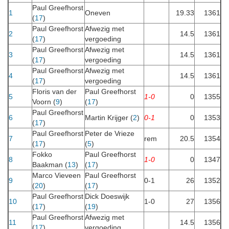
Paul Greefhorst
1
Oneven
19.33
1361
(
17
)
Paul Greefhorst
Afwezig met
2
14.5
1361
(
17
)
vergoeding
Paul Greefhorst
Afwezig met
3
14.5
1361
(
17
)
vergoeding
Paul Greefhorst
Afwezig met
4
14.5
1361
(
17
)
vergoeding
Floris van der
Paul Greefhorst
5
1-0
0
1355
Voorn (
9
)
(
17
)
Paul Greefhorst
6
Martin Krijger (
2
)
0-1
0
1353
(
17
)
Paul Greefhorst
Peter de Vrieze
7
rem
20.5
1354
(
17
)
(
5
)
Fokko
Paul Greefhorst
8
1-0
0
1347
Baakman (
13
)
(
17
)
Marco Vieveen
Paul Greefhorst
9
0-1
26
1352
(
20
)
(
17
)
Paul Greefhorst
Dick Doeswijk
10
1-0
27
1356
(
17
)
(
19
)
Paul Greefhorst
Afwezig met
11
14.5
1356
(
17
)
vergoeding