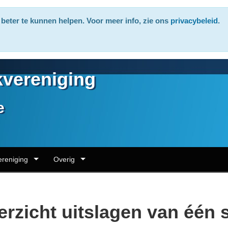
beter te kunnen helpen. Voor meer info, zie ons
privacybeleid
.
vereniging
e
ereniging
Overig
rzicht uitslagen van één 