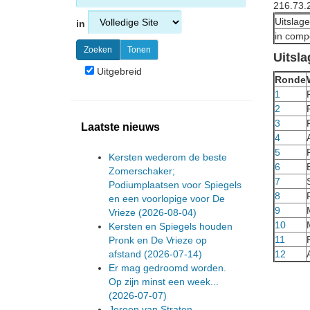
216.73.
Uitslage
in
in compe
Uitsla
Uitgebreid
Ronde
1
2
3
Laatste nieuws
4
5
Kersten wederom de beste
6
Zomerschaker;
7
Podiumplaatsen voor Spiegels
8
en een voorlopige voor De
9
Vrieze
(2026-08-04)
10
Kersten en Spiegels houden
11
Pronk en De Vrieze op
afstand
(2026-07-14)
12
Er mag gedroomd worden.
Op zijn minst een week...
(2026-07-07)
Jeroen van Straten