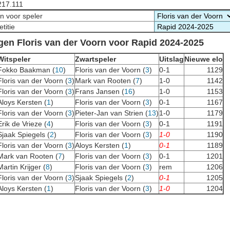
217.111
n voor speler
titie
gen Floris van der Voorn voor Rapid 2024-2025
Witspeler
Zwartspeler
Uitslag
Nieuwe elo
Fokko Baakman (
10
)
Floris van der Voorn (
3
)
0-1
1129
Floris van der Voorn (
3
)
Mark van Rooten (
7
)
1-0
1142
Floris van der Voorn (
3
)
Frans Jansen (
16
)
1-0
1153
Aloys Kersten (
1
)
Floris van der Voorn (
3
)
0-1
1167
Floris van der Voorn (
3
)
Pieter-Jan van Strien (
13
)
1-0
1179
Erik de Vrieze (
4
)
Floris van der Voorn (
3
)
0-1
1191
Sjaak Spiegels (
2
)
Floris van der Voorn (
3
)
1-0
1190
Floris van der Voorn (
3
)
Aloys Kersten (
1
)
0-1
1189
Mark van Rooten (
7
)
Floris van der Voorn (
3
)
0-1
1201
Martin Krijger (
8
)
Floris van der Voorn (
3
)
rem
1206
Floris van der Voorn (
3
)
Sjaak Spiegels (
2
)
0-1
1205
Aloys Kersten (
1
)
Floris van der Voorn (
3
)
1-0
1204