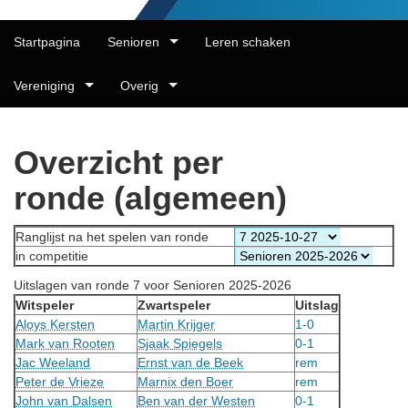
Startpagina
Senioren
Leren schaken
Vereniging
Overig
Overzicht per
ronde (algemeen)
Ranglijst na het spelen van ronde
in competitie
Uitslagen van ronde 7 voor Senioren 2025-2026
Witspeler
Zwartspeler
Uitslag
Aloys Kersten
Martin Krijger
1-0
Mark van Rooten
Sjaak Spiegels
0-1
Jac Weeland
Ernst van de Beek
rem
Peter de Vrieze
Marnix den Boer
rem
John van Dalsen
Ben van der Westen
0-1