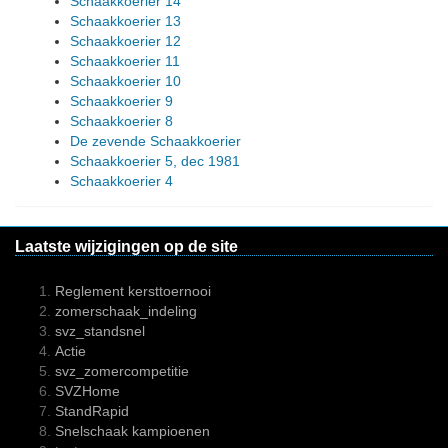
Schaakkoerier 14
Schaakkoerier 13
Schaakkoerier 12
Schaakkoerier 11
Schaakkoerier 10
Schaakkoerier 9
Schaakkoerier 8
De zevende Schaakkoerier
Schaakkoerier 5, dec 1981
Schaakkoerier 4
Laatste wijzigingen op de site
Reglement kersttoernooi
zomerschaak_indeling
svz_standsnel
Actie
svz_zomercompetitie
SVZHome
StandRapid
Snelschaak kampioenen