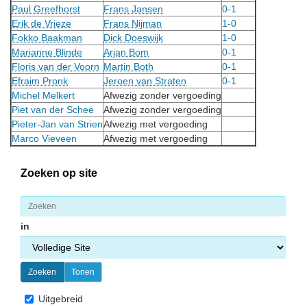
Paul Greefhorst
Frans Jansen
0-1
Erik de Vrieze
Frans Nijman
1-0
Fokko Baakman
Dick Doeswijk
1-0
Marianne Blinde
Arjan Bom
0-1
Floris van der Voorn
Martin Both
0-1
Efraim Pronk
Jeroen van Straten
0-1
Michel Melkert
Afwezig zonder vergoeding
Piet van der Schee
Afwezig zonder vergoeding
Pieter-Jan van Strien
Afwezig met vergoeding
Marco Vieveen
Afwezig met vergoeding
Zoeken op site
in
Uitgebreid