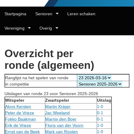
Startpagina
Senioren
Leren schaken
Vereniging
Overig
Overzicht per
ronde (algemeen)
Ranglijst na het spelen van ronde
in competitie
Uitslagen van ronde 23 voor Senioren 2025-2026
Witspeler
Zwartspeler
Uitslag
Aloys Kersten
Martin Krijger
1-0
Peter de Vrieze
Jac Weeland
0-1
Fokko Baakman
Marnix den Boer
0-1
Erik de Vrieze
Floris van der Voorn
1-0
Ernst van de Beek
Mark van Rooten
1-0