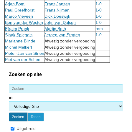
Arjan Bom
Frans Jansen
1-0
Paul Greefhorst
Frans Nijman
1-0
Marco Vieveen
Dick Doeswijk
1-0
Ben van der Westen
John van Dalsen
1-0
Efraim Pronk
Martin Both
rem
Sjaak Spiegels
Jeroen van Straten
1-0
Marianne Blinde
Afwezig zonder vergoeding
Michel Melkert
Afwezig zonder vergoeding
Pieter-Jan van Strien
Afwezig zonder vergoeding
Piet van der Schee
Afwezig zonder vergoeding
Zoeken op site
in
Uitgebreid