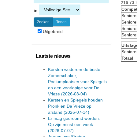
216.73.
Compet
in
Seniore
Seniore
Seniore
Uitgebreid
Seniore
Uitslag
Seniore
Laatste nieuws
Totaal
Kersten wederom de beste
Zomerschaker;
Podiumplaatsen voor Spiegels
en een voorlopige voor De
Vrieze
(2026-08-04)
Kersten en Spiegels houden
Pronk en De Vrieze op
afstand
(2026-07-14)
Er mag gedroomd worden.
Op zijn minst een week...
(2026-07-07)
Jeroen van Straten