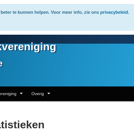
beter te kunnen helpen. Voor meer info, zie ons
privacybeleid
.
vereniging
e
ereniging
Overig
tistieken