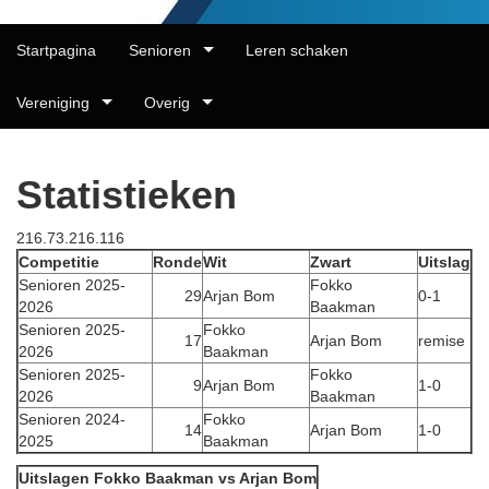
Startpagina
Senioren
Leren schaken
Vereniging
Overig
Statistieken
216.73.216.116
Competitie
Ronde
Wit
Zwart
Uitslag
Senioren 2025-
Fokko
29
Arjan Bom
0-1
2026
Baakman
Senioren 2025-
Fokko
17
Arjan Bom
remise
2026
Baakman
Senioren 2025-
Fokko
9
Arjan Bom
1-0
2026
Baakman
Senioren 2024-
Fokko
14
Arjan Bom
1-0
2025
Baakman
Uitslagen Fokko Baakman vs Arjan Bom