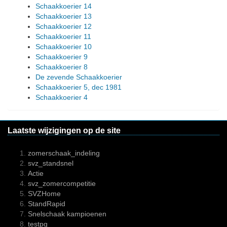
Schaakkoerier 14
Schaakkoerier 13
Schaakkoerier 12
Schaakkoerier 11
Schaakkoerier 10
Schaakkoerier 9
Schaakkoerier 8
De zevende Schaakkoerier
Schaakkoerier 5, dec 1981
Schaakkoerier 4
Laatste wijzigingen op de site
zomerschaak_indeling
svz_standsnel
Actie
svz_zomercompetitie
SVZHome
StandRapid
Snelschaak kampioenen
testpg