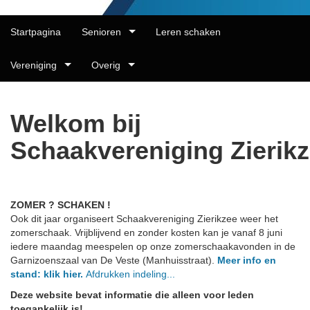
Startpagina
Senioren
Leren schaken
Vereniging
Overig
Welkom bij
Schaakvereniging Zierik
ZOMER ? SCHAKEN !
Ook dit jaar organiseert Schaakvereniging Zierikzee weer het
zomerschaak. Vrijblijvend en zonder kosten kan je vanaf 8 juni
iedere maandag meespelen op onze zomerschaakavonden in de
Garnizoenszaal van De Veste (Manhuisstraat).
Meer info en
stand: klik hier.
Afdrukken indeling...
Deze website bevat informatie die alleen voor leden
toegankelijk is!